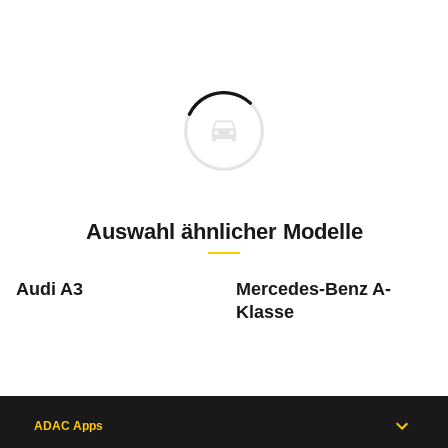
Testergebnisse von ähnlichen Autos
Laufende Kosten
Rückrufe & Mängel des Mazda 3
Technische Daten des
Mazda 3 Fastback 2
Hier finden Sie eine Übersicht aller Autotests aus de
Individuelle Berechnung
Berechnung
Alle Rückrufe
s
36.990 €
Fahrzeugpreis
Hier können Sie sich zu den Rückrufen des Fahrzeuges 
0 km
Haltedauer
6 PS)
Auswahl ähnlicher Modelle
Bauzeitraum: Oktober 2017 bis Mai 2020
November 2021
m
Audi A3
Mercedes-Benz A-
Jahresfahrleistung
Klasse
Bauzeitraum: Mazda 3: 07.11.2018 - 05.09.201
0 e-SKYACTIV-G M Hybrid Selection
Mazda
3 1.8 SKYACTIV-D Selection
Mazda
3 2.0 e-SKYACTIV-G 1
Maz
Februar 2020
Rückrufdatum
November 2021
2,4
2,3
2,3
Neu berechnen
Bauzeitraum: 14.06. bis 03.09.2019 * mit Skya
Anlass
Motorausfall aufgrun
Inhaltsverzeichnis
November 2019
2,0
2,0
2,0
Rückrufdatum
ADAC Apps
Februar 2020