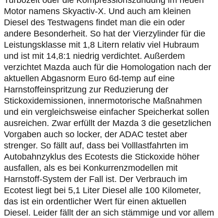
Turbozeit oder die Kompressionszündung im neuen
Motor namens Skyactiv-X. Und auch am kleinen
Diesel des Testwagens findet man die ein oder
andere Besonderheit. So hat der Vierzylinder für die
Leistungsklasse mit 1,8 Litern relativ viel Hubraum
und ist mit 14,8:1 niedrig verdichtet. Außerdem
verzichtet Mazda auch für die Homologation nach der
aktuellen Abgasnorm Euro 6d-temp auf eine
Harnstoffeinspritzung zur Reduzierung der
Stickoxidemissionen, innermotorische Maßnahmen
und ein vergleichsweise einfacher Speicherkat sollen
ausreichen. Zwar erfüllt der Mazda 3 die gesetzlichen
Vorgaben auch so locker, der ADAC testet aber
strenger. So fällt auf, dass bei Volllastfahrten im
Autobahnzyklus des Ecotests die Stickoxide höher
ausfallen, als es bei Konkurrenzmodellen mit
Harnstoff-System der Fall ist. Der Verbrauch im
Ecotest liegt bei 5,1 Liter Diesel alle 100 Kilometer,
das ist ein ordentlicher Wert für einen aktuellen
Diesel. Leider fällt der an sich stämmige und vor allem