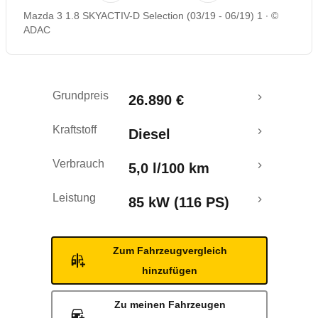
Mazda 3 1.8 SKYACTIV-D Selection (03/19 - 06/19) 1
©
Rückrufe & Mängel
ADAC
Ecotest
Grundpreis
26.890 €
Crashtest
Kraftstoff
Diesel
Verbrauch
5,0 l/100 km
Leistung
85 kW (116 PS)
Zum Fahrzeugvergleich
hinzufügen
Zu meinen Fahrzeugen