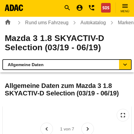
Navigation
Suche
Seiteninhalt
Fußzeile
Nothilfe
MENÜ
Rund ums Fahrzeug
Autokatalog
Marken
Mazda 3 1.8 SKYACTIV-D
Selection (03/19 - 06/19)
Allgemeine Daten
Allgemeine Daten
Allgemeine Daten zum
Mazda 3 1.8
SKYACTIV-D Selection (03/19 - 06/19)
Technische Daten
Ähnliche Autotests
Laufende Kosten
1
von
7