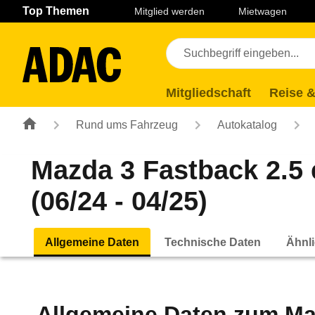
Navigation
Suche
Seiteninhalt
Fußzeile
Top Themen
Mitglied werden
Mietwagen
Mitgliedschaft
Reise &
Rund ums Fahrzeug
Autokatalog
Mazda 3 Fastback 2.5
(06/24 - 04/25)
Allgemeine Daten
Technische Daten
Ähnli
Allgemeine Daten zum
Ma