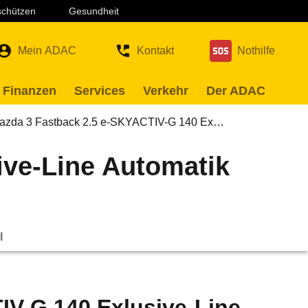
 schützen
Gesundheit
Mein ADAC
Kontakt
Nothilfe
 Finanzen
Services
Verkehr
Der ADAC
azda 3 Fastback 2.5 e-SKYACTIV-G 140 Ex…
ive-Line Automatik
l
IV-G 140 Exlusive-Line