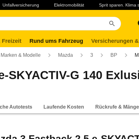
Unfallversicherung
Elektromobilität
Sprit sparen. Klima
 Freizeit
Rund ums Fahrzeug
Versicherungen &
Marken & Modelle
Mazda
3
BP
M
 e-SKYACTIV-G 140 Exlus
che Autotests
Laufende Kosten
Rückrufe & Mänge
zda 3 Fastback 2.5 e-SKYACT