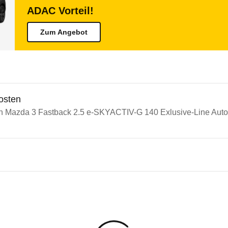
ADAC Vorteil!
Zum Angebot
osten
in Mazda 3 Fastback 2.5 e-SKYACTIV-G 140 Exlusive-Line Autom
n Autos
a 3
 3 Fastback 2.5 e-SKYACTIV-G