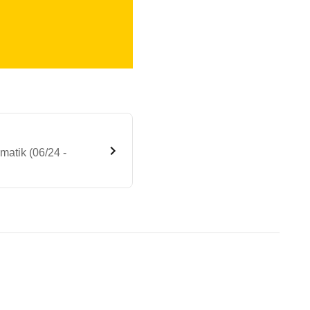
atik (06/24 -
 140 Exlusive-Line Automatik