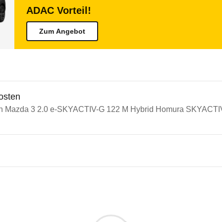
ADAC Vorteil!
Zum Angebot
osten
in Mazda 3 2.0 e-SKYACTIV-G 122 M Hybrid Homura SKYACTIV-
n Autos
a 3
 3 2.0 e-SKYACTIV-G 122 M H