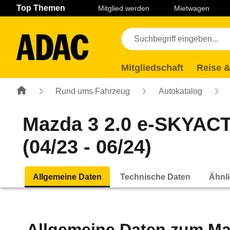
Navigation
Suche
Seiteninhalt
Fußzeile
Top Themen
Mitglied werden
Mietwagen
Mitgliedschaft
Reise &
Rund ums Fahrzeug
Autokatalog
Mazda 3 2.0 e-SKYACT
(04/23 - 06/24)
Allgemeine Daten
Technische Daten
Ähnli
Allgemeine Daten zum
Ma