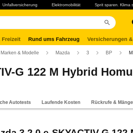
Unfallversicherung
Elektromobilität
Sprit sparen. Klima
 Freizeit
Rund ums Fahrzeug
Versicherungen &
Marken & Modelle
Mazda
3
BP
M
IV-G 122 M Hybrid Homu
che Autotests
Laufende Kosten
Rückrufe & Mänge
zda 3 2.0 e-SKYACTIV-G 122