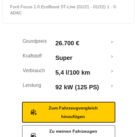
Ford Focus 1.0 EcoBoost ST-Line (01/21 - 01/22) 1
©
Rückrufe & Mängel
ADAC
Crashtest
Grundpreis
26.700 €
Kraftstoff
Super
Verbrauch
5,4 l/100 km
Leistung
92 kW (125 PS)
Zum Fahrzeugvergleich
hinzufügen
Zu meinen Fahrzeugen