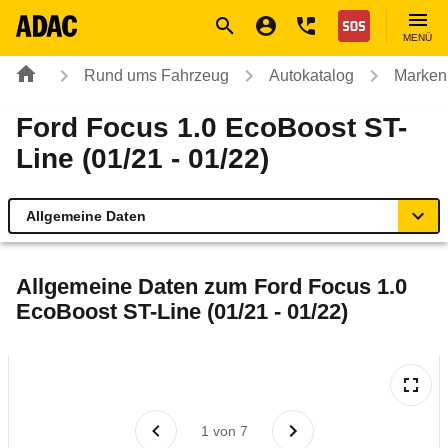
Navigation
Suche
Seiteninhalt
Fußzeile
Nothilfe
MENÜ
Rund ums Fahrzeug
Autokatalog
Marken
Ford Focus 1.0 EcoBoost ST-
Line (01/21 - 01/22)
Allgemeine Daten
Allgemeine Daten
Allgemeine Daten zum
Ford Focus 1.0
EcoBoost ST-Line (01/21 - 01/22)
Technische Daten
Ähnliche Autotests
Laufende Kosten
1
von
7