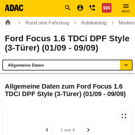
Navigation
Suche
Seiteninhalt
Fußzeile
Nothilfe
MENÜ
Rund ums Fahrzeug
Autokatalog
Marken
Ford Focus 1.6 TDCi DPF Style
(3-Türer) (01/09 - 09/09)
Allgemeine Daten
Allgemeine Daten
Allgemeine Daten zum
Ford Focus 1.6
TDCi DPF Style (3-Türer) (01/09 - 09/09)
Technische Daten
Ähnliche Autotests
Laufende Kosten
1
von
4