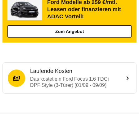
Ford Modelle ab 259 €/mtl.
Leasen oder finanzieren mit
ADAC Vorteil!
Zum Angebot
Laufende Kosten
Das kostet ein Ford Focus 1.6 TDCi
DPF Style (3-Türer) (01/09 - 09/09)
Testergebnisse von ähnlichen Autos
Laufende Kosten
Rückrufe & Mängel des Ford Focus
Technische Daten des
Ford Focus 1.6 TDCi