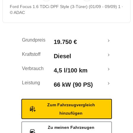
Ford Focus 1.6 TDCi DPF Style (3-Türer) (01/09 - 09/09) 1
Rückrufe & Mängel
© ADAC
Grundpreis
19.750 €
Kraftstoff
Diesel
Verbrauch
4,5 l/100 km
Leistung
66 kW (90 PS)
Zum Fahrzeugvergleich
hinzufügen
Zu meinen Fahrzeugen