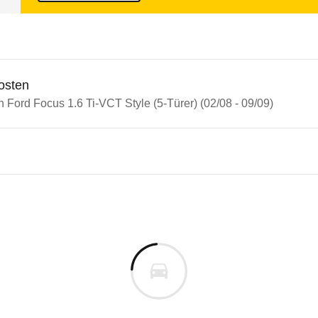
osten
n Ford Focus 1.6 Ti-VCT Style (5-Türer) (02/08 - 09/09)
n Autos
 Focus
Focus 1.6 Ti-VCT Style (5-Türe
s derselben Baureihengeneration wie das ausgewähl