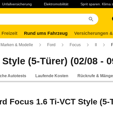
Unfallversicherung
Elektromobilität
Sprit sparen. Klima
 Freizeit
Rund ums Fahrzeug
Versicherungen &
Marken & Modelle
Ford
Focus
II
F
Style (5-Türer) (02/08 - 0
che Autotests
Laufende Kosten
Rückrufe & Mänge
rd Focus 1.6 Ti-VCT Style (5-T