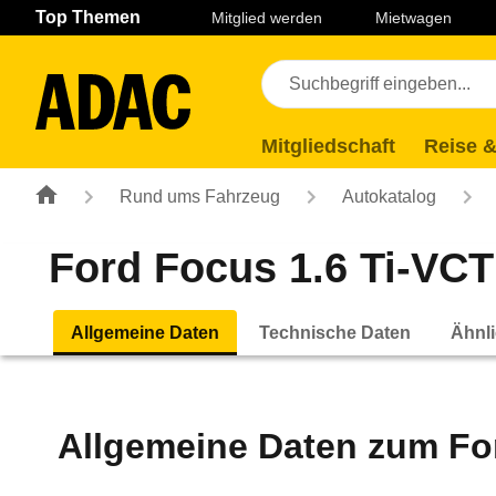
Navigation
Suche
Seiteninhalt
Fußzeile
Top Themen
Mitglied werden
Mietwagen
Mitgliedschaft
Reise &
Rund ums Fahrzeug
Autokatalog
Ford Focus 1.6 Ti-VCT 
Allgemeine Daten
Technische Daten
Ähnli
Allgemeine Daten zum
Fo