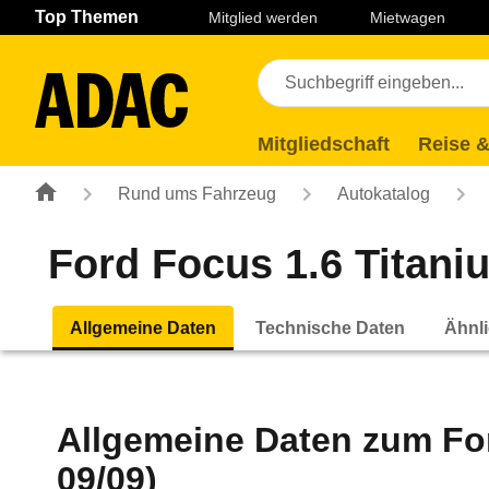
Navigation
Suche
Seiteninhalt
Fußzeile
Top Themen
Mitglied werden
Mietwagen
Mitgliedschaft
Reise &
Rund ums Fahrzeug
Autokatalog
Ford Focus 1.6 Titaniu
Allgemeine Daten
Technische Daten
Ähnli
Allgemeine Daten zum
Fo
09/09)