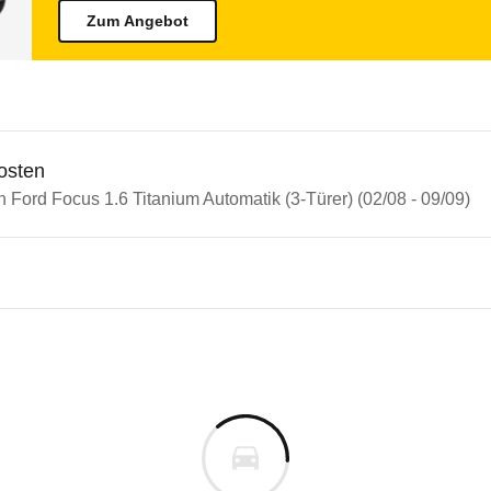
Zum Angebot
osten
n Ford Focus 1.6 Titanium Automatik (3-Türer) (02/08 - 09/09)
n Autos
 Focus
Focus 1.6 Titanium Automatik 
s derselben Baureihengeneration wie das ausgewähl