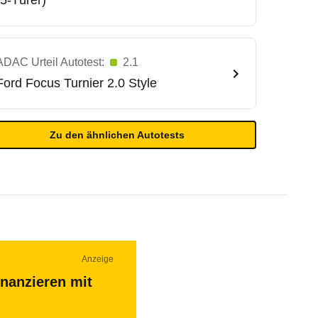
(5-Türer)
ADAC Urteil Autotest:
2.1
Ford
Focus Turnier 2.0 Style
Zu den ähnlichen Autotests
Anzeige
inanzieren mit