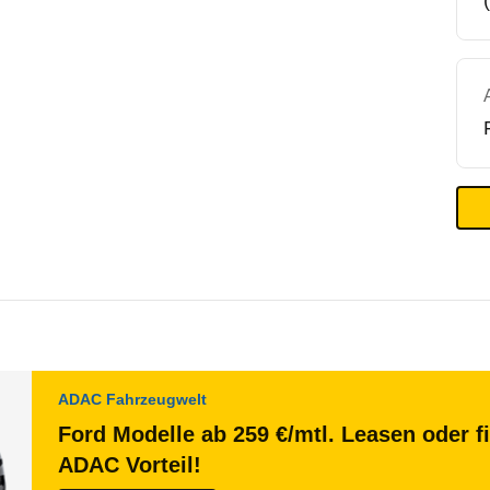
ADAC Fahrzeugwelt
Ford Modelle ab 259 €/mtl. Leasen oder f
ADAC Vorteil!