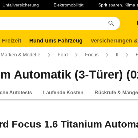
Unfallversicherung
Elektromobilität
Sprit sparen. Klima
 Freizeit
Rund ums Fahrzeug
Versicherungen &
Marken & Modelle
Ford
Focus
II
F
m Automatik (3-Türer) (02
che Autotests
Laufende Kosten
Rückrufe & Mänge
rd Focus 1.6 Titanium Automat