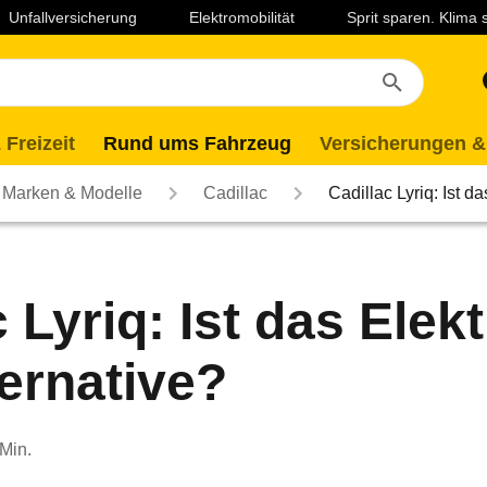
Unfallversicherung
Elektromobilität
Sprit sparen. Klima
 Freizeit
Rund ums Fahrzeug
Versicherungen &
Marken & Modelle
Cadillac
Cadillac Lyriq: Ist 
c Lyriq: Ist das Ele
ternative?
 Min.