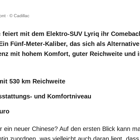
ont
© Cadillac
c feiert mit dem Elektro-SUV Lyriq ihr Comeba
in Fünf-Meter-Kaliber, das sich als Alternativ
nz mit hohem Komfort, guter Reichweite und 
 mit 530 km Reichweite
sstattungs- und Komfortniveau
Euro
er ein neuer Chinese? Auf den ersten Blick kann 
htig zuordnen, was vielleicht auch daran liegt, das