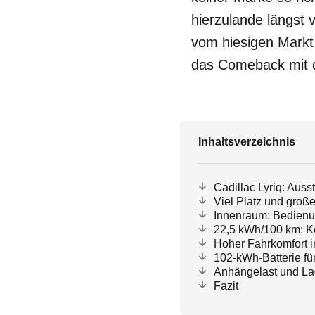
hierzulande längst 
vom hiesigen Markt 
das Comeback mit d
Inhaltsverzeichnis
Cadillac Lyriq: Auss
Viel Platz und groß
Innenraum: Bedienu
22,5 kWh/100 km: K
Hoher Fahrkomfort i
102-kWh-Batterie fü
Anhängelast und L
Fazit