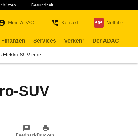
 schützen
Gesundheit
Mein ADAC
Kontakt
Nothilfe
 Finanzen
Services
Verkehr
Der ADAC
das Elektro-SUV eine…
ktro-SUV
Feedback
Drucken