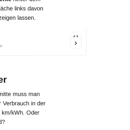
läche links davon
zeigen lassen.
ac
er
tmitte muss man
r Verbrauch in der
in km/kWh. Oder
d?