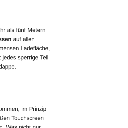
ehr als fünf Metern
ssen
auf allen
mmensen Ladefläche,
jedes sperrige Teil
klappe.
kommen, im Prinzip
roßen Touchscreen
n. Was nicht nur