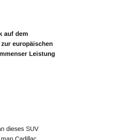
ck auf dem
e zur europäischen
immenser Leistung
man dieses SUV
s man Cadillac