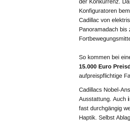
der Konkurrenz. Das 
Konfiguratoren bemü
Cadillac von elektri
Panoramadach bis z
Fortbewegungsmitt
So kommen bei einer
15.000 Euro Preisd
aufpreispflichtige 
Cadillacs Nobel-Ans
Ausstattung. Auch
fast durchgängig w
Haptik. Selbst Abla