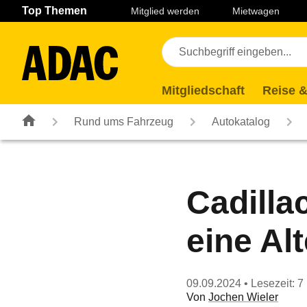
Navigation
Suche
Seiteninhalt
Fußzeile
Top Themen
Mitglied werden
Mietwagen
Mitgliedschaft
Reise &
Rund ums Fahrzeug
Autokatalog
Cadilla
eine Al
09.09.2024
• Lesezeit: 7
Von
Jochen Wieler