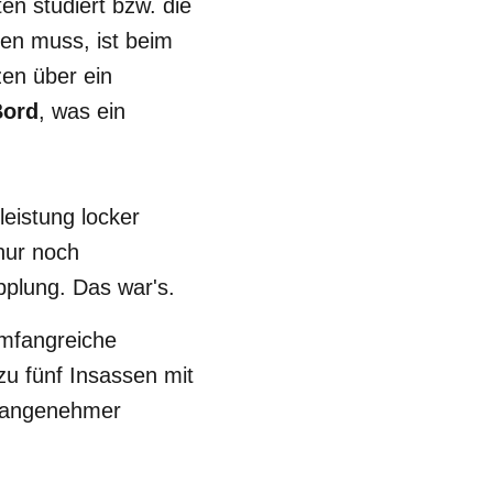
en studiert bzw. die
den muss, ist beim
zen über ein
Bord
, was ein
leistung locker
nur noch
pplung. Das war's.
umfangreiche
zu fünf Insassen mit
d angenehmer