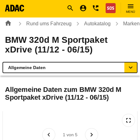
Navigation
Suche
Seiteninhalt
Fußzeile
Nothilfe
MENÜ
Rund ums Fahrzeug
Autokatalog
Marken
BMW 320d M Sportpaket
xDrive (11/12 - 06/15)
Allgemeine Daten
Allgemeine Daten
Allgemeine Daten zum
BMW 320d M
Sportpaket xDrive (11/12 - 06/15)
Technische Daten
Ähnliche Autotests
Laufende Kosten
1
von
5