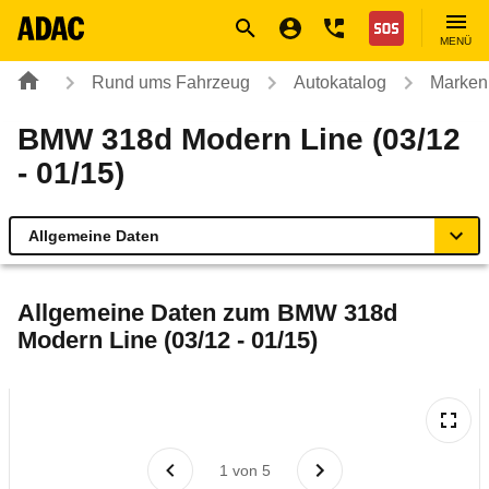
Navigation
Suche
Seiteninhalt
Fußzeile
Nothilfe
MENÜ
Rund ums Fahrzeug
Autokatalog
Marken
BMW 318d Modern Line (03/12
- 01/15)
Allgemeine Daten
Allgemeine Daten
Allgemeine Daten zum
BMW 318d
Modern Line (03/12 - 01/15)
Technische Daten
Ähnliche Autotests
Laufende Kosten
1
von
5