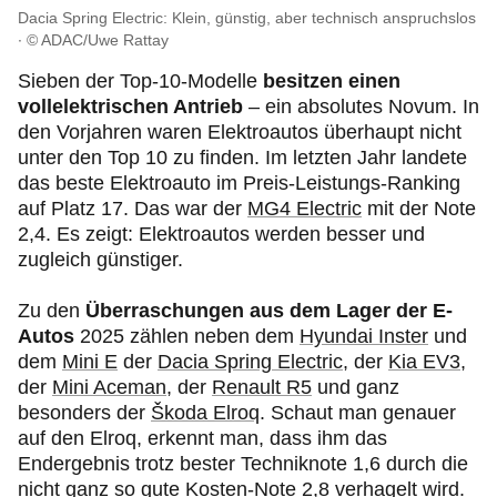
Dacia Spring Electric: Klein, günstig, aber technisch anspruchslos
© ADAC/Uwe Rattay
Sieben der Top-10-Modelle
besitzen einen
vollelektrischen Antrieb
– ein absolutes Novum. In
den Vorjahren waren Elektroautos überhaupt nicht
unter den Top 10 zu finden. Im letzten Jahr landete
das beste Elektroauto im Preis-Leistungs-Ranking
auf Platz 17. Das war der
MG4 Electric
mit der Note
2,4. Es zeigt: Elektroautos werden besser und
zugleich günstiger.
Zu den
Überraschungen aus dem Lager der E-
Autos
2025 zählen neben dem
Hyundai Inster
und
dem
Mini E
der
Dacia Spring Electric
, der
Kia EV3
,
der
Mini Aceman
, der
Renault R5
und ganz
besonders der
Škoda Elroq
. Schaut man genauer
auf den Elroq, erkennt man, dass ihm das
Endergebnis trotz bester Techniknote 1,6 durch die
nicht ganz so gute Kosten-Note 2,8 verhagelt wird.