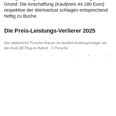
Grund: Die Anschaffung (Kaufpreis 44.180 Euro)
respektive der Wertverlust schlagen entsprechend
heftig zu Buche.
Die Preis-Leistungs-Verlierer 2025
Der elektrische Porsche Macan ist deutlich kostengünstiger als
der Audi Q8 Plug-in-Hybrid
© Porsche
Am Ende des Preis-Leistungs-Rankings finden sich
wie immer Luxus-Autos vom Schlage eines Audi,
BMW, Mercedes oder Volvo. Schlusslicht 2025 ist
der
Audi Q8
(Kaufpreis: 94.700 Euro), dessen
Technik zwar mit der Note 2,3 bewertet wird, dem
aber seine hohen Kosten eine 5,5 ("mangelhaft")
bescheren. Da steht der kostenintensive
Porsche
Macan
(Kaufpreis: 80.700 Euro) im Vergleich mit
dem Audi Q8 fast als Schnäppchen da.