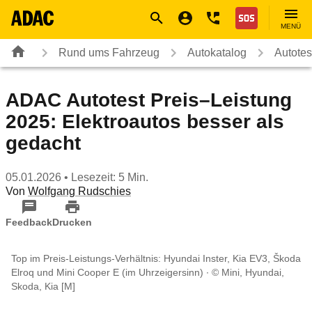
Navigation
Suche
Seiteninhalt
Fußzeile
Nothilfe
MENÜ
Rund ums Fahrzeug
Autokatalog
Autotes
ADAC Autotest Preis–Leistung
2025: Elektroautos besser als
gedacht
05.01.2026
• Lesezeit: 5 Min.
Von
Wolfgang Rudschies
Feedback
Drucken
Top im Preis-Leistungs-Verhältnis: Hyundai Inster, Kia EV3, Škoda
Elroq und Mini Cooper E (im Uhrzeigersinn)
© Mini, Hyundai,
Skoda, Kia [M]