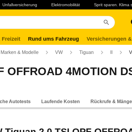
Unfallversicherung
Elektromobilität
Sprit sparen. Klima
 Freizeit
Rund ums Fahrzeug
Versicherungen &
Marken & Modelle
VW
Tiguan
II
V
PF OFFROAD 4MOTION DSG
che Autotests
Laufende Kosten
Rückrufe & Mänge
 Tiguan 2.0 TSI OPF OFFRO