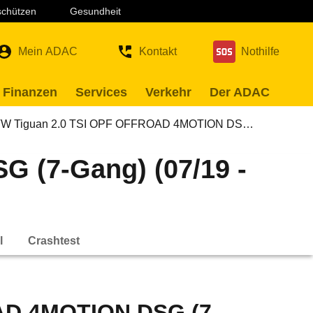
 schützen
Gesundheit
Mein ADAC
Kontakt
Nothilfe
 Finanzen
Services
Verkehr
Der ADAC
W Tiguan 2.0 TSI OPF OFFROAD 4MOTION DS…
 (7-Gang) (07/19 -
l
Crashtest
AD 4MOTION DSG (7-