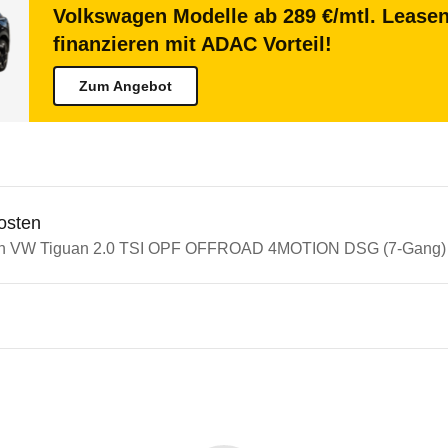
Volkswagen Modelle ab 289 €/mtl. Lease
finanzieren mit ADAC Vorteil!
Zum Angebot
osten
ein VW Tiguan 2.0 TSI OPF OFFROAD 4MOTION DSG (7-Gang) (
n Autos
iguan
iguan 2.0 TSI OPF OFFROAD 4