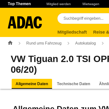
Navigation
Suche
Seiteninhalt
Fußzeile
Top Themen
Mitglied werden
Mietwagen
Mitgliedschaft
Reise &
Rund ums Fahrzeug
Autokatalog
VW Tiguan 2.0 TSI O
06/20)
Allgemeine Daten
Technische Daten
Ähnli
Allgemeine Daten zum
VW