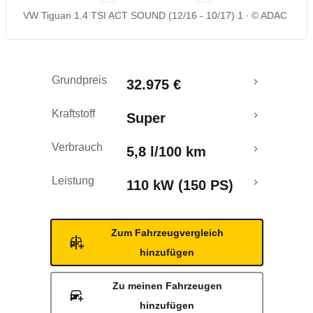
VW Tiguan 1.4 TSI ACT SOUND (12/16 - 10/17) 1
© ADAC
Rückrufe & Mängel
Crashtest
Grundpreis
32.975 €
Kraftstoff
Super
Verbrauch
5,8 l/100 km
Leistung
110 kW (150 PS)
Zum Fahrzeugvergleich
hinzufügen
Zu meinen Fahrzeugen
hinzufügen