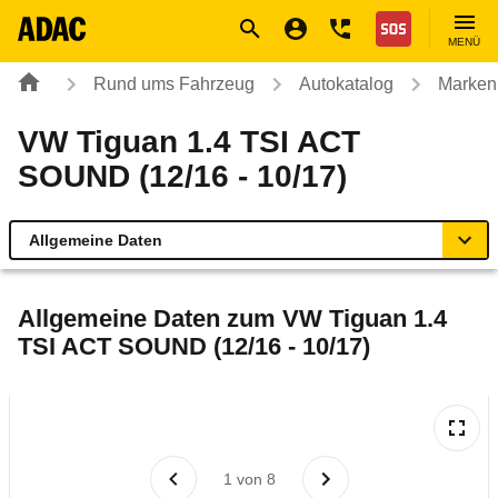
Navigation
Suche
Seiteninhalt
Fußzeile
Nothilfe
MENÜ
Rund ums Fahrzeug
Autokatalog
Marken
VW Tiguan 1.4 TSI ACT
SOUND (12/16 - 10/17)
Allgemeine Daten
Allgemeine Daten
Allgemeine Daten zum
VW Tiguan 1.4
TSI ACT SOUND (12/16 - 10/17)
Technische Daten
Ähnliche Autotests
Laufende Kosten
1
von
8