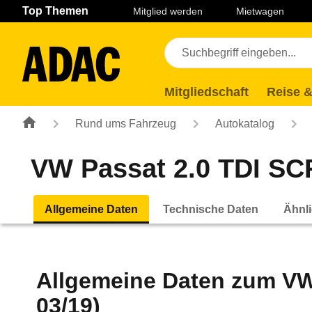
Navigation
Suche
Seiteninhalt
Fußzeile
Top Themen
Mitglied werden
Mietwagen
Mitgliedschaft
Reise &
Rund ums Fahrzeug
Autokatalog
VW Passat 2.0 TDI SCR
Allgemeine Daten
Technische Daten
Ähnli
Allgemeine Daten zum
VW
03/19)