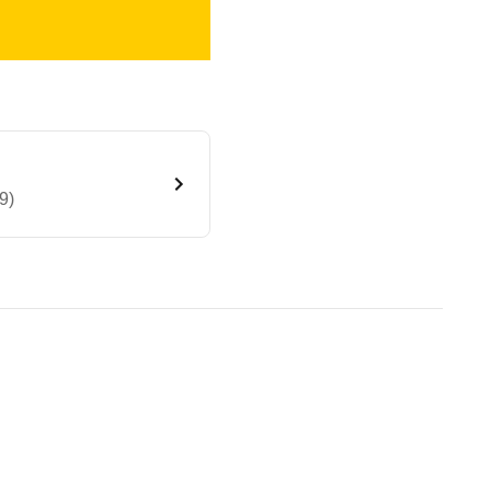
9)
G (7-Gang) (10/18 - 03/19)
te Fahrzeug.
 besteht aus Front-, Seiten- und Vorhangairbags so