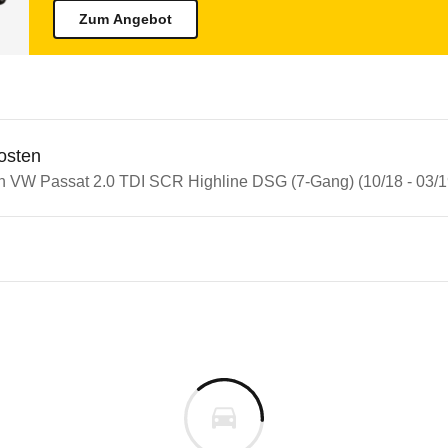
Zum Angebot
osten
in VW Passat 2.0 TDI SCR Highline DSG (7-Gang) (10/18 - 03/1
n Autos
assat
ssat 2.0 TDI SCR Highline DS
s derselben Baureihengeneration wie das ausgewähl
reicht klar 5 Sterne. Seine Sicherheitsausstattung
m