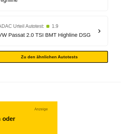
Highline
ADAC Urteil Autotest:
1.9
VW
Passat 2.0 TSI BMT Highline DSG
Zu den ähnlichen Autotests
Anzeige
n oder