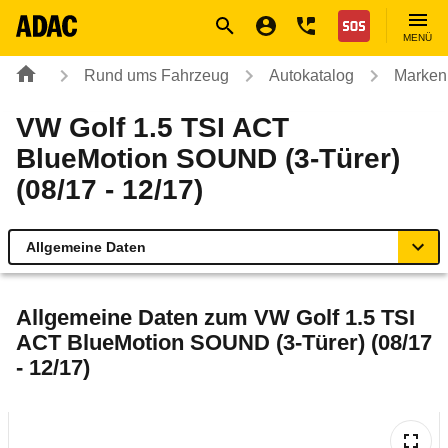
Navigation
Suche
Seiteninhalt
Fußzeile
Nothilfe
MENÜ
Rund ums Fahrzeug
Autokatalog
Marken
VW Golf 1.5 TSI ACT
BlueMotion SOUND (3-Türer)
(08/17 - 12/17)
Allgemeine Daten
Allgemeine Daten
Allgemeine Daten zum
VW Golf 1.5 TSI
ACT BlueMotion SOUND (3-Türer) (08/17
Technische Daten
- 12/17)
Ähnliche Autotests