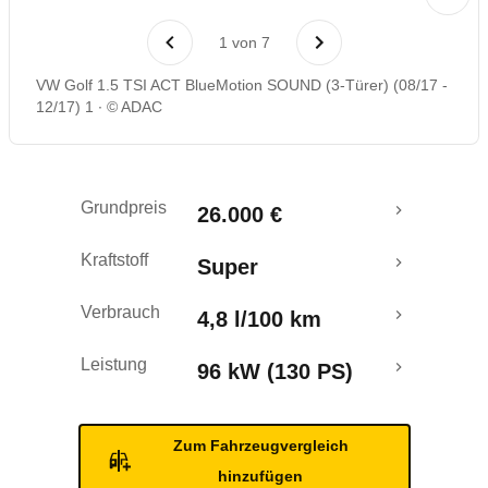
Laufende Kosten
1
von
7
Rückrufe & Mängel
VW Golf 1.5 TSI ACT BlueMotion SOUND (3-Türer) (08/17 -
12/17) 1
© ADAC
Crashtest
Grundpreis
26.000 €
Kraftstoff
Super
Verbrauch
4,8 l/100 km
Leistung
96 kW (130 PS)
Zum Fahrzeugvergleich
hinzufügen