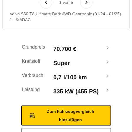
1
von
5
Rückrufe & Mängel
Volvo S60 T8 Ultimate Dark AWD Geartronic (01/24 - 01/25)
1
© ADAC
Reichweitenrechner
Grundpreis
70.700 €
Kraftstoff
Super
Verbrauch
0,7 l/100 km
Leistung
335 kW (455 PS)
Zum Fahrzeugvergleich
hinzufügen