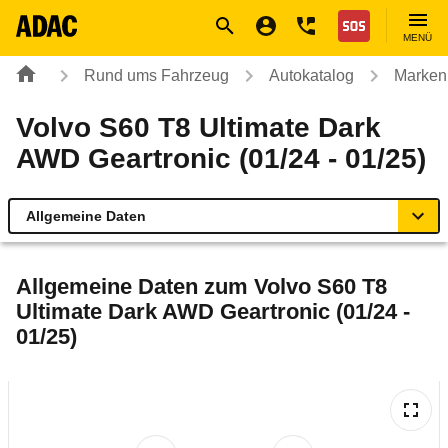
Navigation
Suche
Seiteninhalt
Fußzeile
Nothilfe
MENÜ
Rund ums Fahrzeug
Autokatalog
Marken
Volvo S60 T8 Ultimate Dark
AWD Geartronic (01/24 - 01/25)
Allgemeine Daten
Allgemeine Daten
Allgemeine Daten zum
Volvo S60 T8
Ultimate Dark AWD Geartronic (01/24 -
Technische Daten
01/25)
Ähnliche Autotests
Laufende Kosten