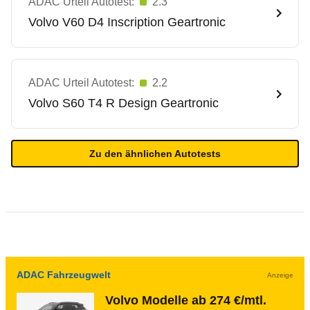
ADAC Urteil Autotest:
2.3
Volvo
V60 D4 Inscription Geartronic
ADAC Urteil Autotest:
2.2
Volvo
S60 T4 R Design Geartronic
Zu den ähnlichen Autotests
ADAC Fahrzeugwelt
Anzeige
Volvo Modelle ab 274 €/mtl.