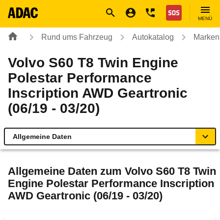
Navigation
Suche
Seiteninhalt
Fußzeile
Nothilfe
MENÜ
Rund ums Fahrzeug
Autokatalog
Marken
Volvo S60 T8 Twin Engine
Polestar Performance
Inscription AWD Geartronic
(06/19 - 03/20)
Allgemeine Daten
Allgemeine Daten
Allgemeine Daten zum
Volvo S60 T8 Twin
Engine Polestar Performance Inscription
Technische Daten
AWD Geartronic (06/19 - 03/20)
Ähnliche Autotests