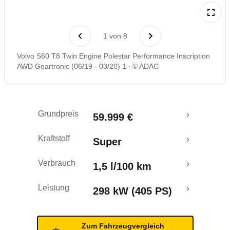
Laufende Kosten
1
von
8
Rückrufe & Mängel
Volvo S60 T8 Twin Engine Polestar Performance Inscription
AWD Geartronic (06/19 - 03/20) 1
© ADAC
Reichweitenrechner
Crashtest
Grundpreis
59.999 €
Kraftstoff
Super
Verbrauch
1,5 l/100 km
Leistung
298 kW (405 PS)
Zum Fahrzeugvergleich