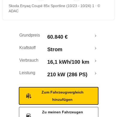
Skoda Enyaq Coupé 85x Sportline (10/23 - 10/24) 1
©
Rückrufe & Mängel
ADAC
Reichweitenrechner
Grundpreis
60.840 €
Kraftstoff
Strom
Verbrauch
16,1 kWh/100 km
Leistung
210 kW (286 PS)
Zum Fahrzeugvergleich
hinzufügen
Zu meinen Fahrzeugen