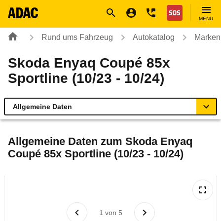
Navigation
Suche
Seiteninhalt
Fußzeile
Nothilfe
MENÜ
Rund ums Fahrzeug
Autokatalog
Marken
Skoda Enyaq Coupé 85x
Sportline (10/23 - 10/24)
Allgemeine Daten
Allgemeine Daten
Allgemeine Daten zum
Skoda Enyaq
Coupé 85x Sportline (10/23 - 10/24)
Technische Daten
Ähnliche Autotests
Laufende Kosten
1
von
5