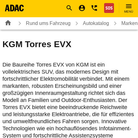
Navigation
Suche
Seiteninhalt
Fußzeile
Nothilfe
MENÜ
Rund ums Fahrzeug
Autokatalog
Marken
KGM
Torres EVX
Die Baureihe Torres EVX von KGM ist ein
vollelektrisches SUV, das modernes Design mit
fortschrittlicher Elektromobilität verbindet. Mit einem
markanten, robusten Erscheinungsbild und einer
großzügigen Innenraumgestaltung richtet sich das
Modell an Familien und Outdoor-Enthusiasten. Der
Torres EVX bietet eine beeindruckende Reichweite
und leistungsstarke Elektroantriebe, die für effizientes
und umweltfreundliches Fahren sorgen. Innovative
Technologien wie ein hochauflösendes Infotainment-
System und fortschrittliche Assistenzsysteme