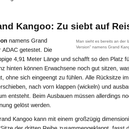
and Kangoo: Zu siebt auf Rei
ion
namens Grand
Man sieht es bereits an der l
Version" namens Grand Kan
r ADAC getestet. Die
ppige 4,91 Meter Länge und schafft so den Platz für
anz hinten können Erwachsene noch gut sitzen, was 
gt, ohne sich eingeengt zu fühlen. Alle Rücksitze 
erschieben, nach vorn klappen (wickeln) und ausba
um entsteht. Beim Ausbauen müssen allerdings noc
nung gelöst werden.
Grand Kangoo kann mit einem großzügig dimensioni
 Sitze der dritten Reihe zusammengeklappt, fasst 