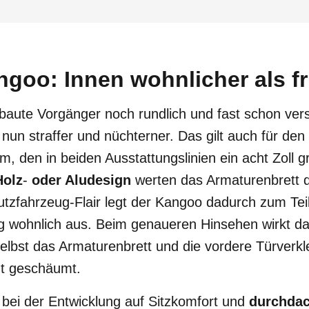
ngoo: Innen wohnlicher als f
aute Vorgänger noch rundlich und fast schon verspi
 nun straffer und nüchterner. Das gilt auch für de
, den in beiden Ausstattungslinien ein acht Zoll g
Holz
-
oder Aludesign
werten das Armaturenbrett d
zfahrzeug-Flair legt der Kangoo dadurch zum Teil
g wohnlich aus. Beim genaueren Hinsehen wirkt da
 selbst das Armaturenbrett und die vordere Türverk
ht geschäumt.
bei der Entwicklung auf Sitzkomfort und
durchda