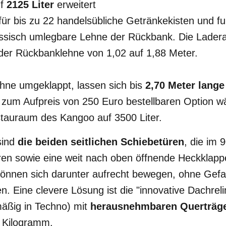
f
2125 Liter
erweitert
für bis zu 22 handelsübliche Getränkekisten und fu
lassisch umlegbare Lehne der Rückbank. Die Lade
er Rückbanklehne von 1,02 auf 1,88 Meter.
ehne umgeklappt, lassen sich bis
2,70 Meter lang
r zum Aufpreis von 250 Euro bestellbaren Option 
auraum des Kangoo auf 3500 Liter.
sind
die beiden seitlichen Schiebetüren
, die im 
ren sowie eine weit nach oben öffnende Heckklapp
önnen sich darunter aufrecht bewegen, ohne Gefah
. Eine clevere Lösung ist die "innovative Dachreli
nmäßig in Techno) mit
herausnehmbaren Querträg
0 Kilogramm.