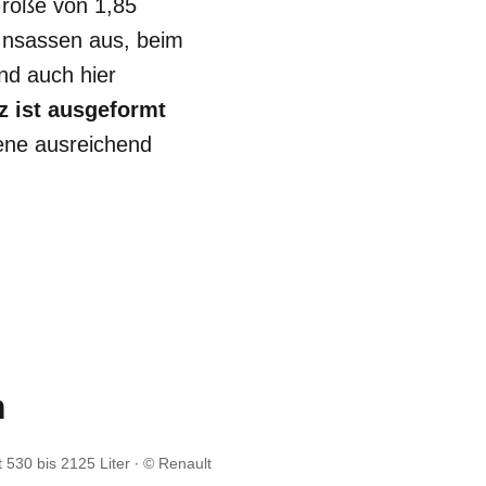
Größe von 1,85
e Insassen aus, beim
nd auch hier
tz ist ausgeformt
sene ausreichend
m
 530 bis 2125 Liter
© Renault