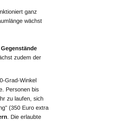
nktioniert ganz
raumlänge wächst
e Gegenstände
wächst zudem der
90-Grad-Winkel
e. Personen bis
r zu laufen, sich
ng" (350 Euro extra
ern
. Die erlaubte