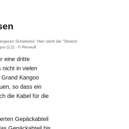
sen
ängeren Schiebetür: Hier steht die "Stretch-
goo (L2)
© Renault
 eine dritte
nicht in vielen
im Grand Kangoo
uen, so dass ein
h die Kabel für die
erten Gepäckabteil
das Gepäckabteil bis