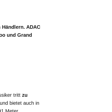
en Händlern. ADAC
goo und Grand
siker tritt
zu
und bietet auch in
91 Meter