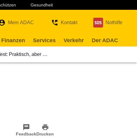
 schützen
Gesundheit
Mein ADAC
Kontakt
Nothilfe
 Finanzen
Services
Verkehr
Der ADAC
st: Praktisch, aber …
Feedback
Drucken