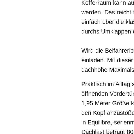
Kofferraum kann au
werden. Das reicht 
einfach über die k
durchs Umklappen d
Wird die Beifahrerl
einladen. Mit diese
dachhohe Maximalst
Praktisch im Alltag 
öffnenden Vordertü
1,95 Meter Größe k
den Kopf anzustoßen
in Equilibre, serie
Dachlast beträgt 8