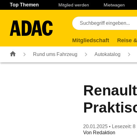
Navigation
Suche
Seiteninhalt
Fußzeile
Top Themen
Mitglied werden
Mietwagen
Mitgliedschaft
Reise &
Rund ums Fahrzeug
Autokatalog
Renault
Praktis
20.01.2025
• Lesezeit: 8
Von
Redaktion