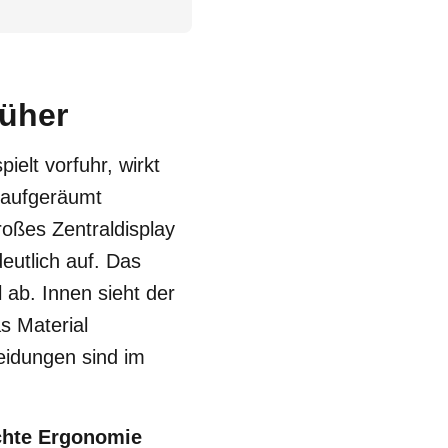
rüher
elt vorfuhr, wirkt
n aufgeräumt
roßes Zentraldisplay
eutlich auf. Das
 ab. Innen sieht der
s Material
leidungen sind im
chte Ergonomie