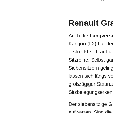
Renault Gr
Auch die
Langvers
Kangoo (L2) hat de
erstreckt sich auf ü
Sitzreihe. Selbst g
Siebensitzern gelin
lassen sich längs v
großzügiger Staura
Sitzbelegungserken
Der siebensitzige 
aufwarten. Sind die