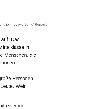
erialien hochwertig
© Renault
 auf. Das
ittelklasse in
oße Menschen, die
genügen.
 große Personen
 Leute. Weit
mit einer im