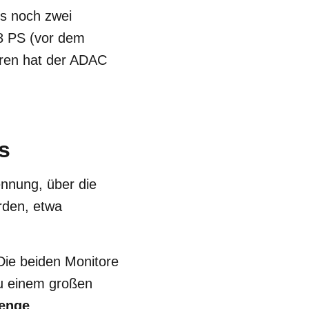
ss noch zwei
48 PS (vor dem
eren hat der ADAC
s
nnung, über die
erden, etwa
 Die beiden Monitore
u einem großen
enge