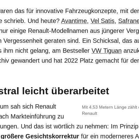
aren das für innovative Fahrzeugkonzepte, mit de
e schrieb. Und heute?
Avantime
,
Vel Satis
,
Safran
 nur einige Renault-Modellnamen aus jüngerer Verg
n Vergessenheit geraten sind. Ein Schicksal, das 
s ihm nicht gelang, am Bestseller
VW Tiguan
anzuk
hiv gewandert und hat 2022 Platz gemacht für d
tral leicht überarbeitet
rum sah sich Renault
Mit 4,53 Metern Länge zählt d
Renault
nach Markteinführung zu
ungen. Und das ist wörtlich zu nehmen: Im Prinzi
 größere Gesichtskorrektur
für ein moderneres An