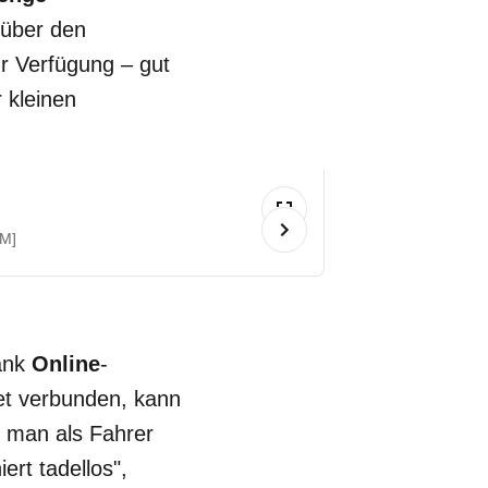
 über den
ur Verfügung – gut
 kleinen
[M]
dank
Online
-
net verbunden, kann
 man als Fahrer
ert tadellos",