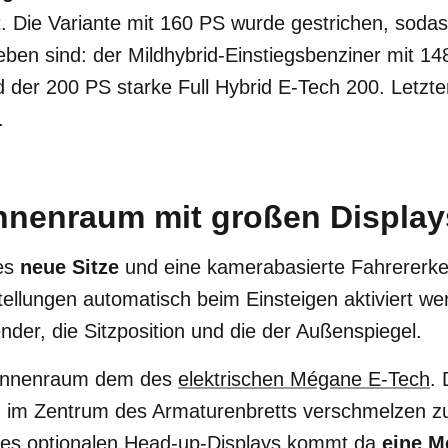
. Die Variante mit 160 PS wurde gestrichen, soda
ieben sind: der Mildhybrid-Einstiegsbenziner mit 1
d der 200 PS starke Full Hybrid E-Tech 200. Letzt
.
nnenraum mit großen Display
 es
neue Sitze
und eine kamerabasierte Fahrererke
stellungen automatisch beim Einsteigen aktiviert w
der, die Sitzposition und die der Außenspiegel.
r Innenraum dem des
elektrischen Mégane E-Tech
.
 im Zentrum des Armaturenbretts verschmelzen z
des optionalen Head-up-Displays kommt da
eine M