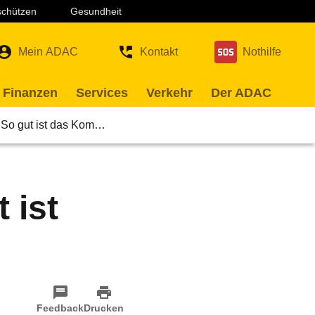
 schützen
Gesundheit
Mein ADAC
Kontakt
Nothilfe
 Finanzen
Services
Verkehr
Der ADAC
: So gut ist das Kom…
 ist
Feedback
Drucken