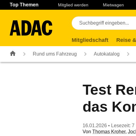
Navigation
Suche
Seiteninhalt
Fußzeile
Top Themen
Mitglied werden
Mietwagen
Mitgliedschaft
Reise &
Rund ums Fahrzeug
Autokatalog
Test Re
das Ko
16.01.2026
• Lesezeit: 7
Von
Thomas Kroher
,
Joc