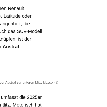
nen Renault
e
,
Latitude
oder
angenheit, die
auch das SUV-Modell
nüpfen, ist der
en
Austral
.
er Austral zur unteren Mittelklasse
©
p umfasst die 2025er
tlitz. Motorisch hat