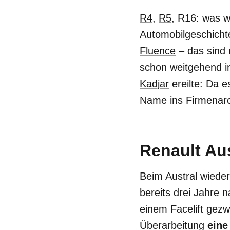
R4
,
R5
, R16: was w
Automobilgeschicht
Fluence
–
das sind
schon weitgehend i
Kadjar
ereilte: Da e
Name ins Firmenarc
Renault Aus
Beim Austral wiede
bereits drei Jahre 
einem Facelift gezw
Überarbeitung
eine