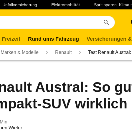
Unfallversicherung
Elektromobilität
Sprit sparen. Klima
 Freizeit
Rund ums Fahrzeug
Versicherungen &
Marken & Modelle
Renault
Test Renault Austral
nault Austral: So gut
mpakt-SUV wirklich
 Min.
hen Wieler