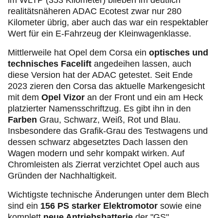
im WLTP (353 Kilometer) blieben im deutlich
realitätsnäheren ADAC Ecotest zwar nur 280
Kilometer übrig, aber auch das war ein respektabler
Wert für ein E-Fahrzeug der Kleinwagenklasse.
Mittlerweile hat Opel dem Corsa ein
optisches und
technisches Facelift
angedeihen lassen, auch
diese Version hat der ADAC getestet. Seit Ende
2023 zieren den Corsa das aktuelle Markengesicht
mit dem
Opel Vizor
an der Front und ein am Heck
platzierter Namensschriftzug. Es gibt ihn in den
Farben
Grau, Schwarz, Weiß, Rot und Blau.
Insbesondere das Grafik-Grau des Testwagens und
dessen schwarz abgesetztes Dach lassen den
Wagen modern und sehr kompakt wirken. Auf
Chromleisten als Zierrat verzichtet Opel auch aus
Gründen der Nachhaltigkeit.
Wichtigste technische Änderungen unter dem Blech
sind ein
156 PS starker Elektromotor
sowie eine
komplett
neue Antriebsbatterie
der "GS"