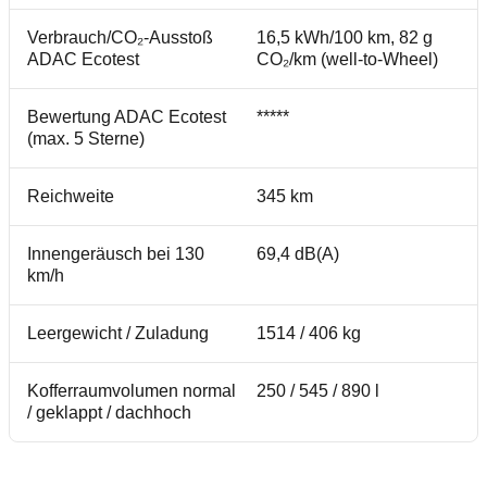
Verbrauch/CO₂-Ausstoß
16,5 kWh/100 km, 82 g
ADAC Ecotest
CO₂/km (well-to-Wheel)
Bewertung ADAC Ecotest
*****
(max. 5 Sterne)
Reichweite
345 km
Innengeräusch bei 130
69,4 dB(A)
km/h
Leergewicht / Zuladung
1514 / 406 kg
Kofferraumvolumen normal
250 / 545 / 890 l
/ geklappt / dachhoch