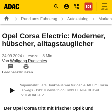
Navigation
Suche
Seiteninhalt
Fußzeile
Nothilfe
MENÜ
Rund ums Fahrzeug
Autokatalog
Marken
Opel Corsa Electric: Moderner,
hübscher, alltagstauglicher
24.09.2024
• Lesezeit: 8 Min.
Von
Wolfgang Rudschies
Feedback
Drucken
Video: Motorjournalist Lars Hönkhaus war für den ADAC im Corsa
Electric unterwegs ∙ Bild: © news to do GmbH + ADAC/David
Klein, Video: © ADAC e.V.
Der Opel Corsa tritt mit frischer Optik und