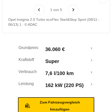
Laufende Kosten
1
von
5
Rückrufe & Mängel
Opel Insignia 2.0 Turbo ecoFlex Start&Stop Sport (08/11 -
06/13) 1
© ADAC
Crashtest
Grundpreis
36.060 €
Kraftstoff
Super
Verbrauch
7,6 l/100 km
Leistung
162 kW (220 PS)
Zum Fahrzeugvergleich
hinzufügen