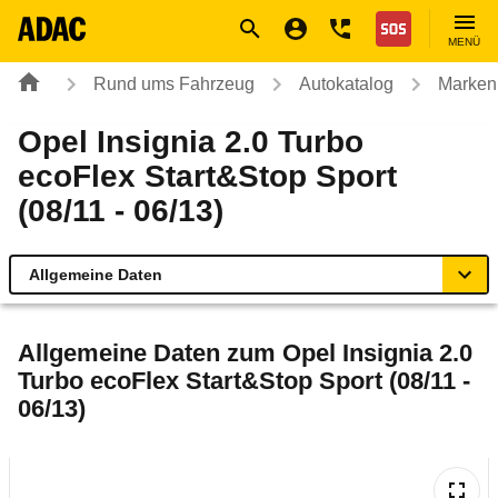
Navigation
Suche
Seiteninhalt
Fußzeile
Nothilfe
MENÜ
Rund ums Fahrzeug
Autokatalog
Marken
Opel Insignia 2.0 Turbo
ecoFlex Start&Stop Sport
(08/11 - 06/13)
Allgemeine Daten
Allgemeine Daten
Allgemeine Daten zum
Opel Insignia 2.0
Turbo ecoFlex Start&Stop Sport (08/11 -
Technische Daten
06/13)
Ähnliche Autotests