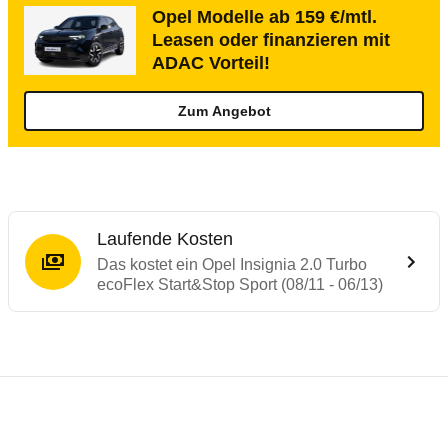
Opel Modelle ab 159 €/mtl.
Leasen oder finanzieren mit
ADAC Vorteil!
Zum Angebot
Laufende Kosten
Das kostet ein Opel Insignia 2.0 Turbo
ecoFlex Start&Stop Sport (08/11 - 06/13)
Testergebnisse von ähnlichen Autos
Laufende Kosten
Rückrufe & Mängel des Opel Insignia
Crashtest Opel Insignia
Technische Daten des
Opel Insignia 2.0 T