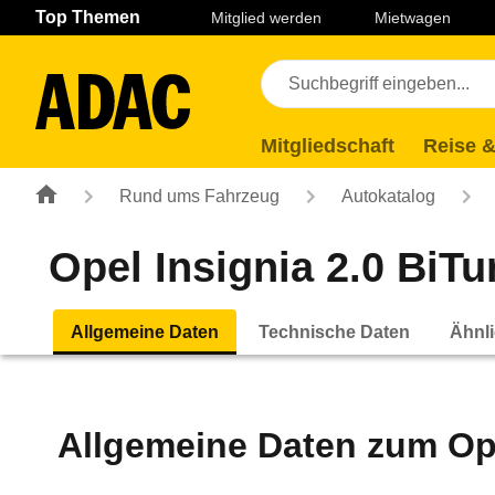
Navigation
Suche
Seiteninhalt
Fußzeile
Top Themen
Mitglied werden
Mietwagen
Mitgliedschaft
Reise &
Rund ums Fahrzeug
Autokatalog
Opel Insignia 2.0 BiTu
Allgemeine Daten
Technische Daten
Ähnli
Allgemeine Daten zum
Op