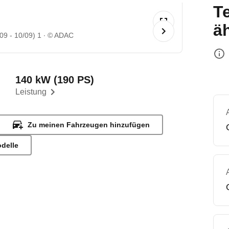
T
ä
09 - 10/09) 1
© ADAC
140 kW (190 PS)
Leistung
Zu meinen Fahrzeugen hinzufügen
odelle