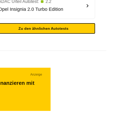
ADAC Urteil Autotest:
2.2
Opel
Insignia 2.0 Turbo Edition
Zu den ähnlichen Autotests
Anzeige
inanzieren mit