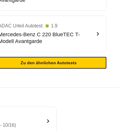
Avantgarde
ADAC Urteil Autotest:
1.9
Mercedes-Benz
C 220 BlueTEC T-
Modell Avantgarde
Zu den ähnlichen Autotests
 10/16)