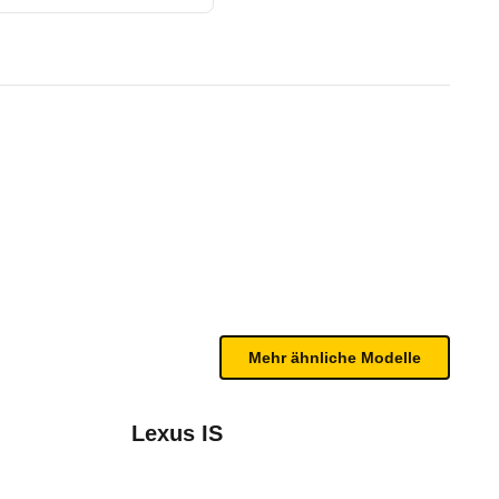
7G-TRONIC PLUS (04/15 - 10/
te Fahrzeug.
wertungsprotokoll auf Anhieb klar 5 Sterne. Es z
n sind, entnehmen Sie bitte dem Rückruf, da häufi
e (2014 - 2018)
Mehr ähnliche Modelle
Lexus IS