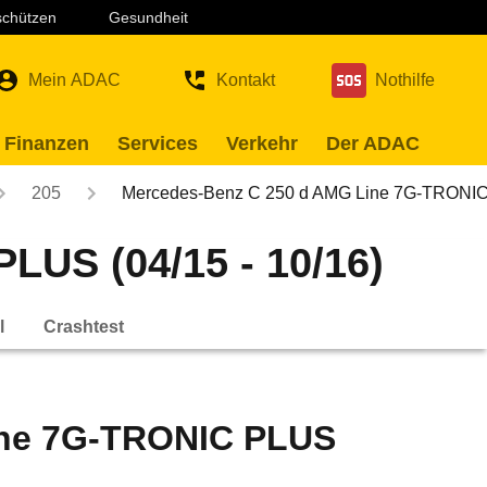
 schützen
Gesundheit
Mein ADAC
Kontakt
Nothilfe
 Finanzen
Services
Verkehr
Der ADAC
205
Mercedes-Benz C 250 d AMG Line 7G-TRON
US (04/15 - 10/16)
l
Crashtest
ine 7G-TRONIC PLUS