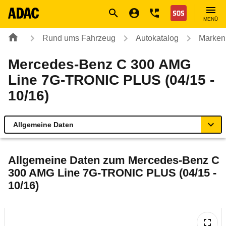
Navigation
Suche
Seiteninhalt
Fußzeile
Nothilfe
MENÜ
Rund ums Fahrzeug
Autokatalog
Marken
Mercedes-Benz C 300 AMG
Line 7G-TRONIC PLUS (04/15 -
10/16)
Allgemeine Daten
Allgemeine Daten
Allgemeine Daten zum
Mercedes-Benz C
300 AMG Line 7G-TRONIC PLUS (04/15 -
Technische Daten
10/16)
Ähnliche Autotests