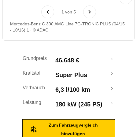
Laufende Kosten
1
von
5
Rückrufe & Mängel
Mercedes-Benz C 300 AMG Line 7G-TRONIC PLUS (04/15
- 10/16) 1
© ADAC
Crashtest
Grundpreis
46.648 €
Kraftstoff
Super Plus
Verbrauch
6,3 l/100 km
Leistung
180 kW (245 PS)
Zum Fahrzeugvergleich
hinzufügen