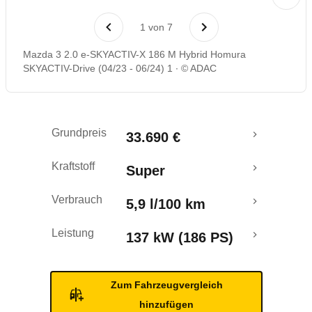
Laufende Kosten
1
von
7
Rückrufe & Mängel
Mazda 3 2.0 e-SKYACTIV-X 186 M Hybrid Homura
SKYACTIV-Drive (04/23 - 06/24) 1
© ADAC
Crashtest
Grundpreis
33.690 €
Kraftstoff
Super
Verbrauch
5,9 l/100 km
Leistung
137 kW (186 PS)
Zum Fahrzeugvergleich
hinzufügen