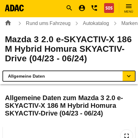
Navigation
Suche
Seiteninhalt
Fußzeile
Nothilfe
MENÜ
Rund ums Fahrzeug
Autokatalog
Marken
Mazda 3 2.0 e-SKYACTIV-X 186
M Hybrid Homura SKYACTIV-
Drive (04/23 - 06/24)
Allgemeine Daten
Allgemeine Daten
Allgemeine Daten zum
Mazda 3 2.0 e-
SKYACTIV-X 186 M Hybrid Homura
Technische Daten
SKYACTIV-Drive (04/23 - 06/24)
Ähnliche Autotests