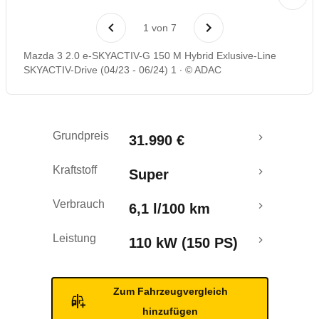
Laufende Kosten
1
von
7
Rückrufe & Mängel
Mazda 3 2.0 e-SKYACTIV-G 150 M Hybrid Exlusive-Line
SKYACTIV-Drive (04/23 - 06/24) 1
© ADAC
Crashtest
Grundpreis
31.990 €
Kraftstoff
Super
Verbrauch
6,1 l/100 km
Leistung
110 kW (150 PS)
Zum Fahrzeugvergleich
hinzufügen