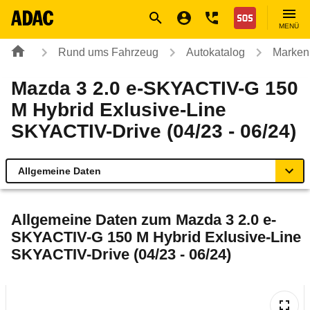
Navigation
Suche
Seiteninhalt
Fußzeile
Nothilfe
MENÜ
Rund ums Fahrzeug
Autokatalog
Marken
Mazda 3 2.0 e-SKYACTIV-G 150
M Hybrid Exlusive-Line
SKYACTIV-Drive (04/23 - 06/24)
Allgemeine Daten
Allgemeine Daten
Allgemeine Daten zum
Mazda 3 2.0 e-
SKYACTIV-G 150 M Hybrid Exlusive-Line
Technische Daten
SKYACTIV-Drive (04/23 - 06/24)
Ähnliche Autotests