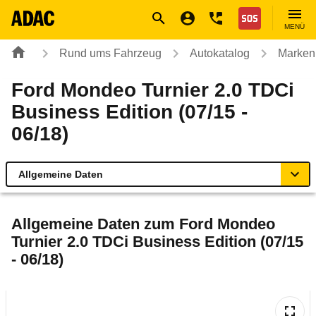
Navigation
Suche
Seiteninhalt
Fußzeile
Nothilfe
MENÜ
Rund ums Fahrzeug
Autokatalog
Marken
Ford Mondeo Turnier 2.0 TDCi
Business Edition (07/15 -
06/18)
Allgemeine Daten
Allgemeine Daten
Allgemeine Daten zum
Ford Mondeo
Turnier 2.0 TDCi Business Edition (07/15
Technische Daten
- 06/18)
Ähnliche Autotests