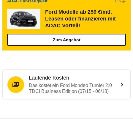
ADAC Fahrzeugwelt
Anzeige
Ford Modelle ab 259 €/mtl.
Leasen oder finanzieren mit
ADAC Vorteil!
Zum Angebot
Laufende Kosten
Das kostet ein Ford Mondeo Turnier 2.0
TDCi Business Edition (07/15 - 06/18)
Testergebnisse von ähnlichen Autos
Laufende Kosten
Rückrufe & Mängel des Ford Mondeo
Crashtest Ford Mondeo
Technische Daten des
Ford Mondeo Turnie