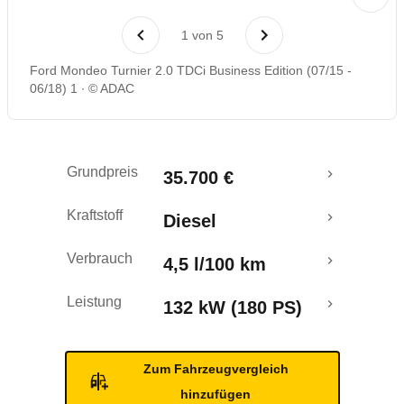
Laufende Kosten
1
von
5
Rückrufe & Mängel
Ford Mondeo Turnier 2.0 TDCi Business Edition (07/15 -
06/18) 1
© ADAC
Crashtest
Grundpreis
35.700 €
Kraftstoff
Diesel
Verbrauch
4,5 l/100 km
Leistung
132 kW (180 PS)
Zum Fahrzeugvergleich
hinzufügen