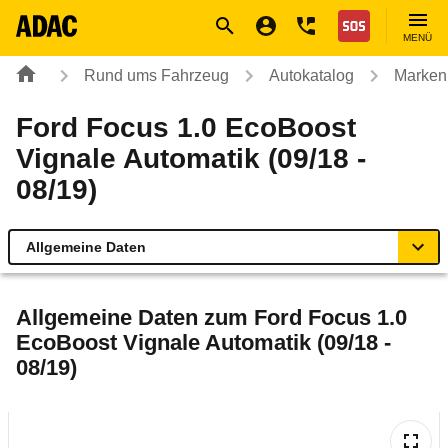
Navigation
Suche
Seiteninhalt
Fußzeile
Nothilfe
MENÜ
Rund ums Fahrzeug
Autokatalog
Marken
Ford Focus 1.0 EcoBoost
Vignale Automatik (09/18 -
08/19)
Allgemeine Daten
Allgemeine Daten
Allgemeine Daten zum
Ford Focus 1.0
EcoBoost Vignale Automatik (09/18 -
Technische Daten
08/19)
Ähnliche Autotests