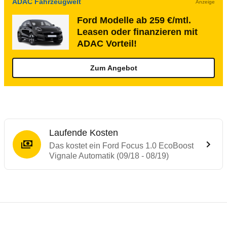
ADAC Fahrzeugwelt
Anzeige
Ford Modelle ab 259 €/mtl.
Leasen oder finanzieren mit
ADAC Vorteil!
Zum Angebot
Laufende Kosten
Das kostet ein Ford Focus 1.0 EcoBoost
Vignale Automatik (09/18 - 08/19)
Testergebnisse von ähnlichen Autos
Laufende Kosten
Rückrufe & Mängel des Ford Focus
Crashtest Ford Focus
Technische Daten des
Ford Focus 1.0 Eco