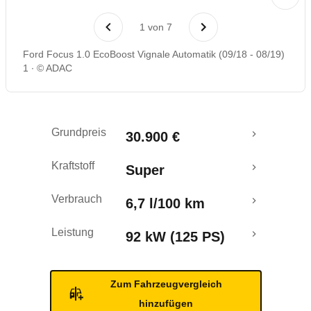
Laufende Kosten
1
von
7
Rückrufe & Mängel
Ford Focus 1.0 EcoBoost Vignale Automatik (09/18 - 08/19)
1
© ADAC
Crashtest
Grundpreis
30.900 €
Kraftstoff
Super
Verbrauch
6,7 l/100 km
Leistung
92 kW (125 PS)
Zum Fahrzeugvergleich
hinzufügen