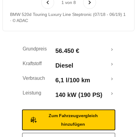
1
von
8
Rückrufe & Mängel
BMW 520d Touring Luxury Line Steptronic (07/18 - 06/19) 1
© ADAC
Ecotest
Crashtest
Grundpreis
56.450 €
Kraftstoff
Diesel
Verbrauch
6,1 l/100 km
Leistung
140 kW (190 PS)
Zum Fahrzeugvergleich
hinzufügen