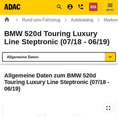
Navigation
Suche
Seiteninhalt
Fußzeile
Nothilfe
MENÜ
Rund ums Fahrzeug
Autokatalog
Marken
BMW 520d Touring Luxury
Line Steptronic (07/18 - 06/19)
Allgemeine Daten
Allgemeine Daten
Allgemeine Daten zum
BMW 520d
Touring Luxury Line Steptronic (07/18 -
Technische Daten
06/19)
Ähnliche Autotests
Laufende Kosten