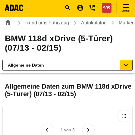
Navigation
Suche
Seiteninhalt
Fußzeile
Nothilfe
MENÜ
Rund ums Fahrzeug
Autokatalog
Marken
BMW 118d xDrive (5-Türer)
(07/13 - 02/15)
Allgemeine Daten
Allgemeine Daten
Allgemeine Daten zum
BMW 118d xDrive
(5-Türer) (07/13 - 02/15)
Technische Daten
Ähnliche Autotests
Laufende Kosten
1
von
5