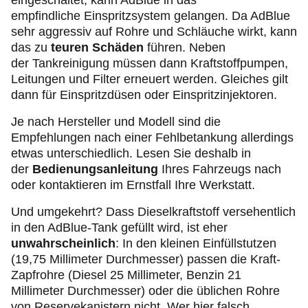
eingeschaltet, kann AdBlue in das
empfindliche Einspritzsystem gelangen. Da AdBlue
sehr aggressiv auf Rohre und Schläuche wirkt, kann
das zu
teuren Schäden
führen. Neben
der Tankreinigung müssen dann Kraftstoffpumpen,
Leitungen und Filter erneuert werden. Gleiches gilt
dann für Einspritzdüsen oder Einspritzinjektoren.
Je nach Hersteller und Modell sind die
Empfehlungen nach einer Fehlbetankung allerdings
etwas unterschiedlich. Lesen Sie deshalb in
der
Bedienungsanleitung
Ihres Fahrzeugs nach
oder kontaktieren im Ernstfall Ihre Werkstatt.
Und umgekehrt? Dass Dieselkraftstoff
versehentlich
in den AdBlue-Tank gefüllt wird, ist eher
unwahrscheinlich
: In den kleinen Einfüllstutzen
(19,75 Millimeter Durchmesser) passen die Kraft-
Zapfrohre (Diesel 25 Millimeter, Benzin 21
Millimeter Durchmesser) oder die üblichen Rohre
von Reservekanistern nicht. Wer hier falsch