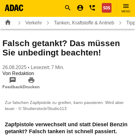
Navigation
Suche
Seiteninhalt
Fußzeile
Nothilfe
MENÜ
Verkehr
Tanken, Kraftstoffe & Antrieb
Tip
Falsch getankt? Das müssen
Sie unbedingt beachten!
26.08.2025
• Lesezeit: 7 Min.
Von
Redaktion
Feedback
Drucken
Zur falschen Zapfpistole zu greifen, kann passieren. Wird aber
teuer
© Shutterstock/Studio113
Zapfpistole verwechselt und statt Diesel Benzin
getankt? Falsch tanken ist schnell passiert.