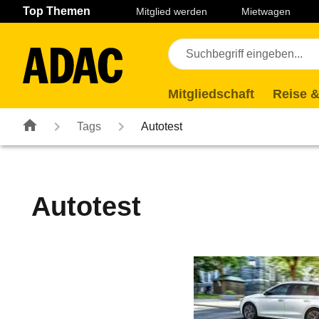
Navigation
Suche
Seiteninhalt
Fußzeile
Top Themen
Mitglied werden
Mietwagen
Mitgliedschaft
Reise &
Tags
Autotest
Autotest