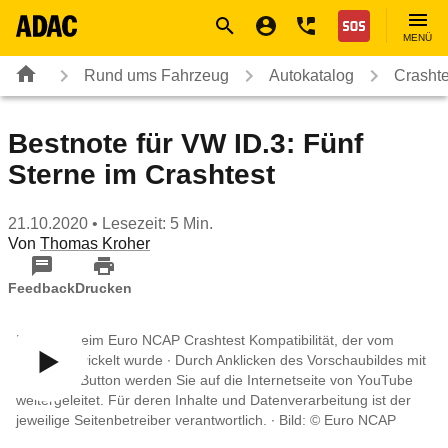
Navigation
Suche
Seiteninhalt
Fußzeile
Nothilfe
MENÜ
Rund ums Fahrzeug
Autokatalog
Crashte
Bestnote für VW ID.3: Fünf
Sterne im Crashtest
21.10.2020
• Lesezeit: 5 Min.
Von
Thomas Kroher
Feedback
Drucken
Der ID.3 beim Euro NCAP Crashtest Kompatibilität, der vom
ADAC entwickelt wurde ∙
Durch Anklicken des Vorschaubildes mit
dem Play-Button werden Sie auf die Internetseite von YouTube
weitergeleitet. Für deren Inhalte und Datenverarbeitung ist der
jeweilige Seitenbetreiber verantwortlich. ∙
Bild: © Euro NCAP