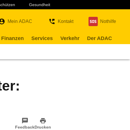
 schützen
Gesundheit
Mein ADAC
Kontakt
Nothilfe
 Finanzen
Services
Verkehr
Der ADAC
er:
Feedback
Drucken