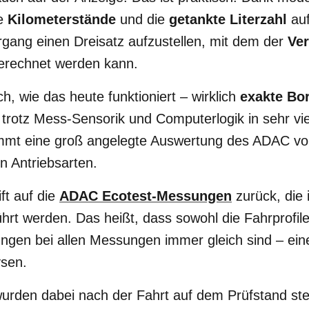
ne
Kilometerstände
und die
getankte Literzahl
auf
gang einen Dreisatz aufzustellen, mit dem der
Ve
erechnet werden kann.
h, wie das heute funktioniert – wirklich
exakte Bo
n trotz Mess-Sensorik und Computerlogik in sehr vie
mmt eine groß angelegte Auswertung des ADAC vo
en Antriebsarten.
ft auf die
ADAC Ecotest-Messungen
zurück, die 
ührt werden.
Das heißt, dass sowohl die Fahrprofile
en bei allen Messungen immer gleich sind – ein
ysen.
urden dabei nach der Fahrt auf dem Prüfstand ste