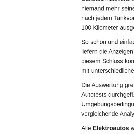
niemand mehr sei
nach jedem Tankvor
100 Kilometer ausg
So schön und einfac
liefern die Anzeige
diesem Schluss ko
mit unterschiedlich
Die Auswertung grei
Autotests durchgef
Umgebungsbedingung
vergleichende Anal
Alle
Elektroautos
w