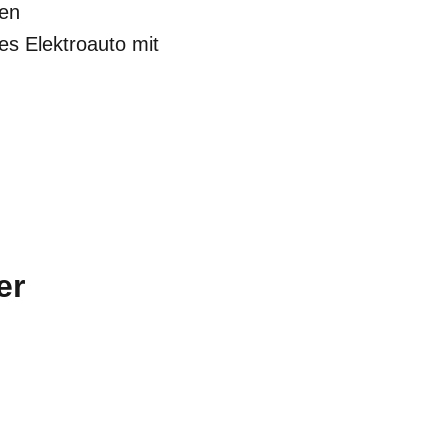
hen
s Elektroauto mit
er