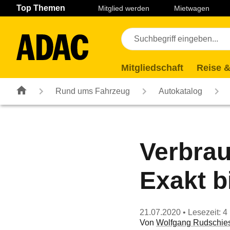
Navigation
Suche
Seiteninhalt
Fußzeile
Top Themen
Mitglied werden
Mietwagen
Mitgliedschaft
Reise &
Rund ums Fahrzeug
Autokatalog
Verbrau
Exakt b
21.07.2020
• Lesezeit: 4
Von
Wolfgang Rudschie