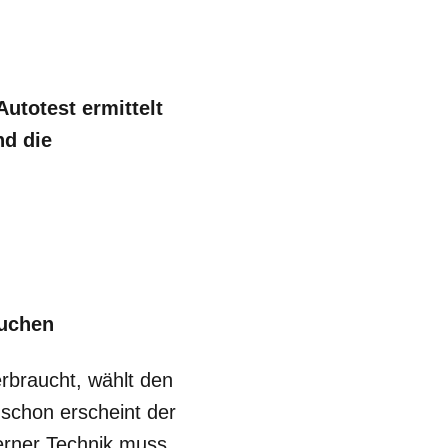
utotest ermittelt
nd die
auchen
erbraucht, wählt den
schon erscheint der
erner Technik muss