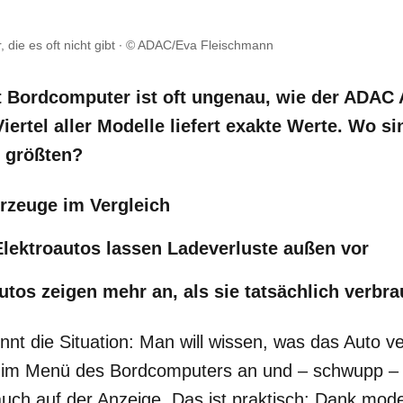
 die es oft nicht gibt
© ADAC/Eva Fleischmann
t Bordcomputer ist oft ungenau, wie der ADAC A
iertel aller Modelle liefert exakte Werte. Wo si
 größten?
hrzeuge im Vergleich
lektroautos lassen Ladeverluste außen vor
Autos zeigen mehr an, als sie tatsächlich verbr
nnt die Situation: Man will wissen, was das Auto v
h im Menü des Bordcomputers an und – schwupp – 
auch auf der Anzeige. Das ist praktisch: Dank mod