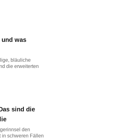
n und was
ige, bläuliche
d die erweiterten
as sind die
ie
tgerinnsel den
t in schweren Fällen