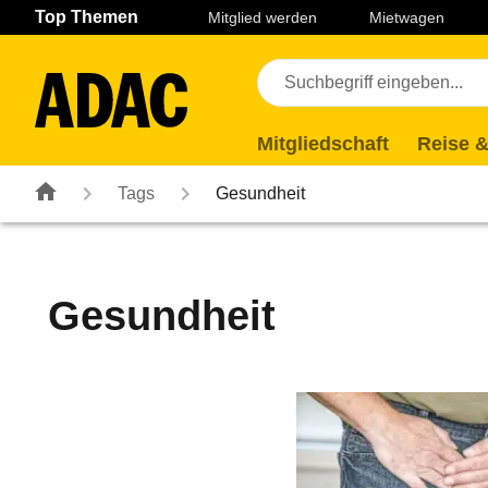
Navigation
Suche
Seiteninhalt
Fußzeile
Top Themen
Mitglied werden
Mietwagen
Mitgliedschaft
Reise &
Tags
Gesundheit
Gesundheit