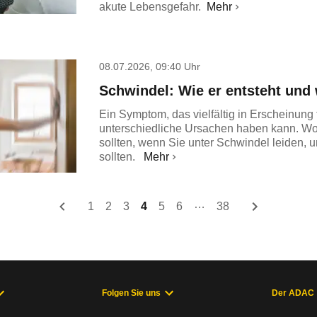
akute Lebensgefahr.
Mehr
08.07.2026, 09:40 Uhr
Schwindel: Wie er entsteht und 
Ein Symptom, das vielfältig in Erscheinung t
unterschiedliche Ursachen haben kann. Wo
sollten, wenn Sie unter Schwindel leiden, 
sollten.
Mehr
…
1
2
3
4
5
6
38
Folgen Sie uns
Der ADAC