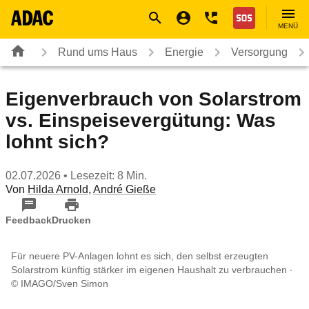
Navigation
Suche
Seiteninhalt
Fußzeile
Nothilfe
MENÜ
Rund ums Haus
Energie
Versorgung
Eigenverbrauch von Solarstrom
vs. Einspeisevergütung: Was
lohnt sich?
02.07.2026
• Lesezeit: 8 Min.
Von
Hilda Arnold
,
André Gieße
Feedback
Drucken
Für neuere PV-Anlagen lohnt es sich, den selbst erzeugten
Solarstrom künftig stärker im eigenen Haushalt zu verbrauchen
© IMAGO/Sven Simon