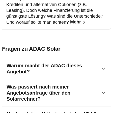
Krediten und alternativen Optionen (z.B.
Leasing). Doch welche Finanzierung ist die
günstigste Lösung? Was sind die Unterschiede?
Und worauf sollte man achten?
Mehr
Fragen zu ADAC Solar
Warum macht der ADAC dieses
Angebot?
Elektromobilität und die Erzeugung von
Was passiert nach meiner
nachhaltigem Strom mit einer Solaranlage
Angebotsanfrage über den
ergänzen sich perfekt. Elektroautos parken häufig
Solarrechner?
zu Hause, sodass der selbst produzierte
Sonnenstrom direkt für das Laden des E-