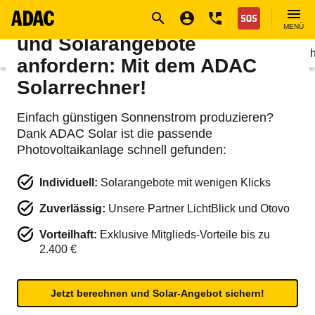
Navigation
Suche
Seiteninhalt
Fußzeile
PV-Sparpotenzial berechnen
Nothilfe
MENÜ
und Solarangebote
Rund ums Haus
Energie
ADAC Solar. Ph
anfordern: Mit dem ADAC
Solarrechner!
Einfach günstigen Sonnenstrom produzieren?
Dank ADAC Solar ist die passende
Photovoltaikanlage schnell gefunden:
Individuell:
Solarangebote mit wenigen Klicks
Zuverlässig:
Unsere Partner LichtBlick und Otovo
Vorteilhaft:
Exklusive Mitglieds-Vorteile bis zu
2.400 €
Jetzt berechnen und Solar-Angebot sichern!