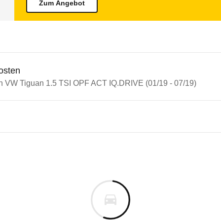
Zum Angebot
osten
in VW Tiguan 1.5 TSI OPF ACT IQ.DRIVE (01/19 - 07/19)
n Autos
iguan
guan 1.5 TSI OPF ACT IQ.DRIV
s derselben Baureihengeneration wie das ausgewähl
assenschutz aus, Fahrer und Passagiere sind gut ge