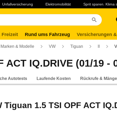
Unfallversicherung
Elektromobilität
Sprit sparen. Klima
 Freizeit
Rund ums Fahrzeug
Versicherungen &
Marken & Modelle
VW
Tiguan
II
V
 ACT IQ.DRIVE (01/19 - 0
che Autotests
Laufende Kosten
Rückrufe & Mänge
 Tiguan 1.5 TSI OPF ACT IQ.D