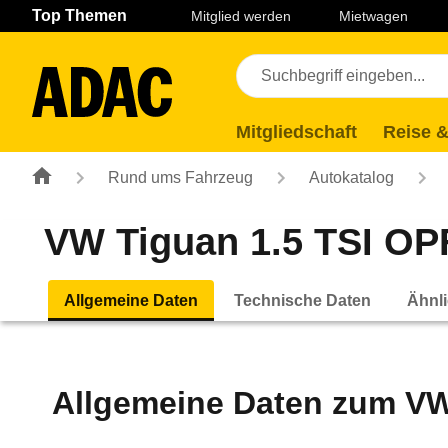
Navigation
Suche
Seiteninhalt
Fußzeile
Top Themen
Mitglied werden
Mietwagen
Mitgliedschaft
Reise &
Rund ums Fahrzeug
Autokatalog
VW Tiguan 1.5 TSI OPF
Allgemeine Daten
Technische Daten
Ähnli
Allgemeine Daten zum
VW