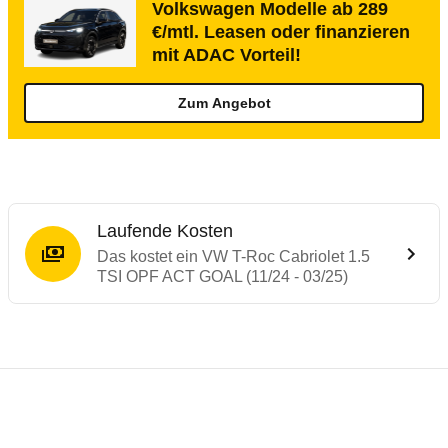
Volkswagen Modelle ab 289
€/mtl. Leasen oder finanzieren
mit ADAC Vorteil!
Zum Angebot
Laufende Kosten
Das kostet ein VW T-Roc Cabriolet 1.5
TSI OPF ACT GOAL (11/24 - 03/25)
Testergebnisse von ähnlichen Autos
Laufende Kosten
Rückrufe & Mängel des VW T-Roc
Technische Daten des
VW T-Roc Cabriole