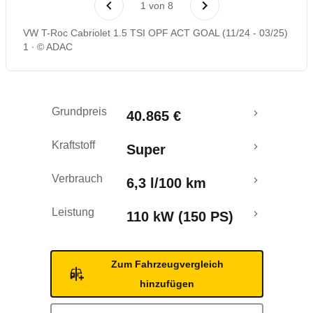
1
von
8
Rückrufe & Mängel
VW T-Roc Cabriolet 1.5 TSI OPF ACT GOAL (11/24 - 03/25)
1
© ADAC
Grundpreis
40.865 €
Kraftstoff
Super
Verbrauch
6,3 l/100 km
Leistung
110 kW (150 PS)
Zum Fahrzeugvergleich
hinzufügen