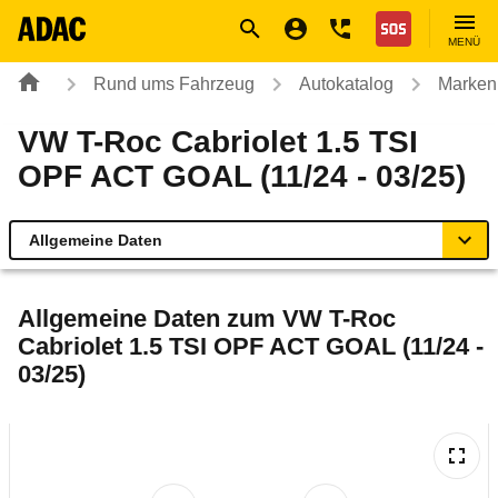
Navigation
Suche
Seiteninhalt
Fußzeile
Nothilfe
MENÜ
Rund ums Fahrzeug
Autokatalog
Marken
VW T-Roc Cabriolet 1.5 TSI
OPF ACT GOAL (11/24 - 03/25)
Allgemeine Daten
Allgemeine Daten
Allgemeine Daten zum
VW T-Roc
Cabriolet 1.5 TSI OPF ACT GOAL (11/24 -
Technische Daten
03/25)
Ähnliche Autotests
Laufende Kosten