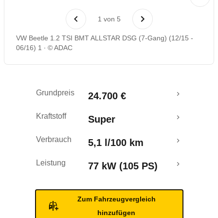
Laufende Kosten
1
von
5
Rückrufe & Mängel
VW Beetle 1.2 TSI BMT ALLSTAR DSG (7-Gang) (12/15 -
06/16) 1
© ADAC
Crashtest
Grundpreis
24.700 €
Kraftstoff
Super
Verbrauch
5,1 l/100 km
Leistung
77 kW (105 PS)
Zum Fahrzeugvergleich
hinzufügen