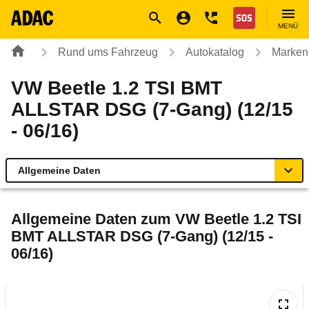
Navigation
Suche
Seiteninhalt
Fußzeile
Nothilfe
MENÜ
Rund ums Fahrzeug
Autokatalog
Marken
VW Beetle 1.2 TSI BMT
ALLSTAR DSG (7-Gang) (12/15
- 06/16)
Allgemeine Daten
Allgemeine Daten
Allgemeine Daten zum
VW Beetle 1.2 TSI
BMT ALLSTAR DSG (7-Gang) (12/15 -
Technische Daten
06/16)
Ähnliche Autotests