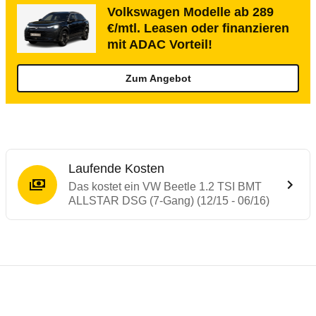
Volkswagen Modelle ab 289
€/mtl. Leasen oder finanzieren
mit ADAC Vorteil!
Zum Angebot
Laufende Kosten
Das kostet ein VW Beetle 1.2 TSI BMT
ALLSTAR DSG (7-Gang) (12/15 - 06/16)
Testergebnisse von ähnlichen Autos
Laufende Kosten
Rückrufe & Mängel des VW Beetle
Crashtest VW Beetle
Technische Daten des
VW Beetle 1.2 TSI