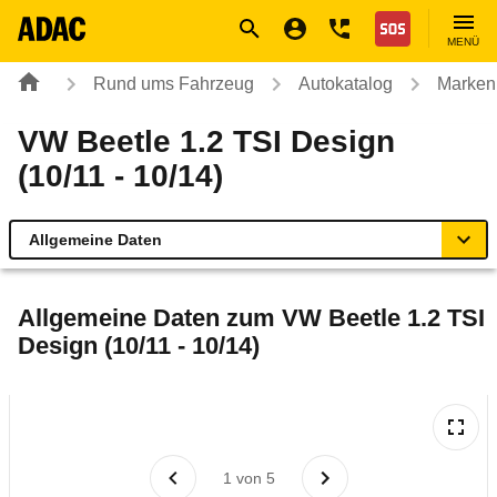
Navigation
Suche
Seiteninhalt
Fußzeile
Nothilfe
MENÜ
Rund ums Fahrzeug
Autokatalog
Marken
VW Beetle 1.2 TSI Design
(10/11 - 10/14)
Allgemeine Daten
Allgemeine Daten
Allgemeine Daten zum
VW Beetle 1.2 TSI
Design (10/11 - 10/14)
Technische Daten
Ähnliche Autotests
Laufende Kosten
1
von
5