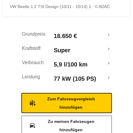
VW Beetle 1.2 TSI Design (10/11 - 10/14) 1
© ADAC
Rückrufe & Mängel
Ecotest
Grundpreis
18.650 €
Crashtest
Kraftstoff
Super
Verbrauch
5,9 l/100 km
Leistung
77 kW (105 PS)
Zum Fahrzeugvergleich
hinzufügen
Zu meinen Fahrzeugen
hinzufügen