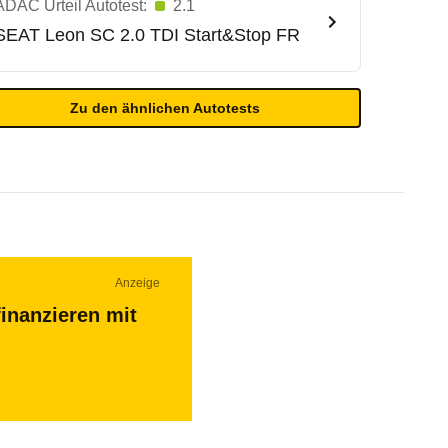
ADAC Urteil Autotest:
2.1
SEAT
Leon SC 2.0 TDI Start&Stop FR
Zu den ähnlichen Autotests
Anzeige
inanzieren mit