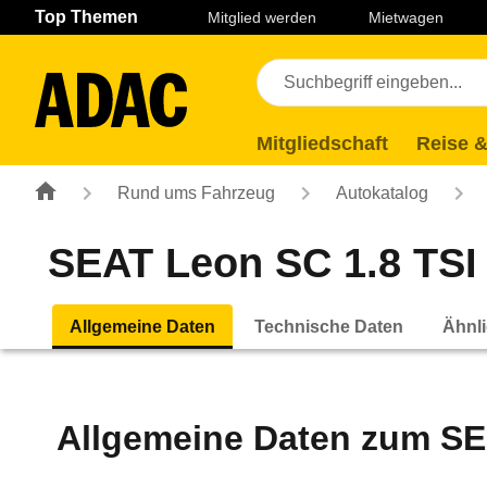
Navigation
Suche
Seiteninhalt
Fußzeile
Top Themen
Mitglied werden
Mietwagen
Mitgliedschaft
Reise &
Rund ums Fahrzeug
Autokatalog
SEAT Leon SC 1.8 TSI 
Allgemeine Daten
Technische Daten
Ähnli
Allgemeine Daten zum
SE