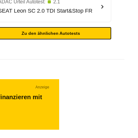
ADAC Urteil Autotest:
2.1
SEAT
Leon SC 2.0 TDI Start&Stop FR
Zu den ähnlichen Autotests
Anzeige
inanzieren mit