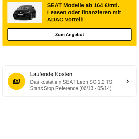
SEAT Modelle ab 164 €/mtl.
Leasen oder finanzieren mit
ADAC Vorteil!
Zum Angebot
Laufende Kosten
Das kostet ein SEAT Leon SC 1.2 TSI
Start&Stop Reference (06/13 - 05/14)
Testergebnisse von ähnlichen Autos
Laufende Kosten
Rückrufe & Mängel des SEAT Leon
Crashtest Seat Leon
Technische Daten des
SEAT Leon SC 1.2 T