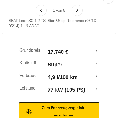
Laufende Kosten
1
von
5
Rückrufe & Mängel
SEAT Leon SC 1.2 TSI Start&Stop Reference (06/13 -
05/14) 1
© ADAC
Crashtest
Grundpreis
17.740 €
Kraftstoff
Super
Verbrauch
4,9 l/100 km
Leistung
77 kW (105 PS)
Zum Fahrzeugvergleich
hinzufügen