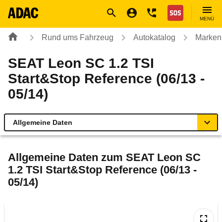
Navigation
Suche
Seiteninhalt
Fußzeile
Nothilfe
MENÜ
Rund ums Fahrzeug
Autokatalog
Marken
SEAT Leon SC 1.2 TSI
Start&Stop Reference (06/13 -
05/14)
Allgemeine Daten
Allgemeine Daten
Allgemeine Daten zum
SEAT Leon SC
1.2 TSI Start&Stop Reference (06/13 -
Technische Daten
05/14)
Ähnliche Autotests