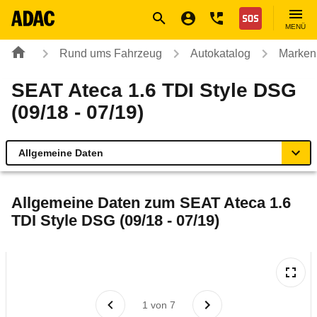
Navigation
Suche
Seiteninhalt
Fußzeile
Nothilfe
MENÜ
Rund ums Fahrzeug
Autokatalog
Marken
SEAT Ateca 1.6 TDI Style DSG
(09/18 - 07/19)
Allgemeine Daten
Allgemeine Daten
Allgemeine Daten zum
SEAT Ateca 1.6
TDI Style DSG (09/18 - 07/19)
Technische Daten
Ähnliche Autotests
Laufende Kosten
1
von
7