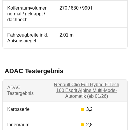
Kofferraumvolumen
270 / 630 / 990 l
normal / geklappt /
dachhoch
Fahrzeugbreite inkl.
2,01 m
Außenspiegel
ADAC Testergebnis
Renault Clio Full Hybrid E-Tech
ADAC
160 Esprit Alpine Multi-Mode-
Testergebnis
Automatik (ab 01/26)
Karosserie
3,2
Innenraum
2,8