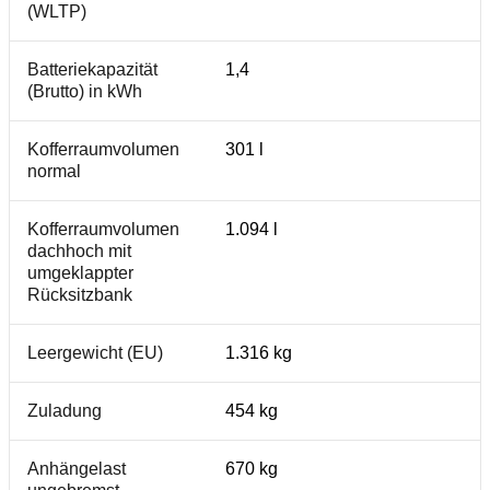
(WLTP)
Batteriekapazität
1,4
(Brutto) in kWh
Kofferraumvolumen
301 l
normal
Kofferraumvolumen
1.094 l
dachhoch mit
umgeklappter
Rücksitzbank
Leergewicht (EU)
1.316 kg
Zuladung
454 kg
Anhängelast
670 kg