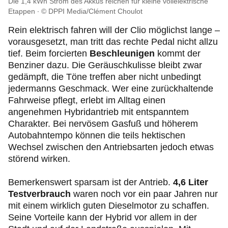
Die 1,4 kWh Strom des Akkus reichen für kleine vollelektrische
Etappen
© DPPI Media/Clément Choulot
Rein elektrisch fahren will der Clio möglichst lange –
vorausgesetzt, man tritt das rechte Pedal nicht allzu
tief. Beim forcierten
Beschleunigen
kommt der
Benziner dazu. Die Geräuschkulisse bleibt zwar
gedämpft, die Töne treffen aber nicht unbedingt
jedermanns Geschmack. Wer eine zurückhaltende
Fahrweise pflegt, erlebt im Alltag einen
angenehmen Hybridantrieb mit entspanntem
Charakter. Bei nervösem Gasfuß und höherem
Autobahntempo können die teils hektischen
Wechsel zwischen den Antriebsarten jedoch etwas
störend wirken.
Bemerkenswert sparsam ist der Antrieb.
4,6 Liter
Testverbrauch
waren noch vor ein paar Jahren nur
mit einem wirklich guten Dieselmotor zu schaffen.
Seine Vorteile kann der Hybrid vor allem in der