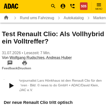
Navigation
Suche
Seiteninhalt
Fußzeile
Nothilfe
MENÜ
Rund ums Fahrzeug
Autokatalog
Marken
Test Renault Clio: Als Vollhybrid
ein Volltreffer?
31.07.2026
• Lesezeit: 7 Min.
Von
Wolfgang Rudschies
,
Andreas Huber
Feedback
Drucken
Video: Motorjournalist Lars Hönkhaus ist den Renault Clio für den
ADAC gefahren ∙ Bild: © news to do GmbH + ADAC/David Klein,
Video: © ADAC e.V.
Der neue Renault Clio tritt optisch