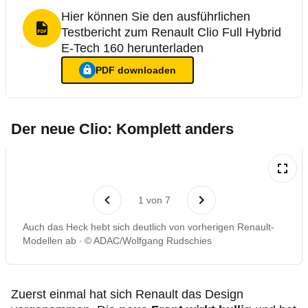
Hier können Sie den ausführlichen
Testbericht zum Renault Clio Full Hybrid
PDF Format
E-Tech 160 herunterladen
PDF
downloaden
Ein Login ist nötig für
:
Hier können Sie den ausführlichen Te
Der neue Clio: Komplett anders
1
von
7
Auch das Heck hebt sich deutlich von vorherigen Renault-
Modellen ab
© ADAC/Wolfgang Rudschies
Zuerst einmal hat sich Renault das Design