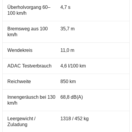
Überholvorgang 60–
4,7 s
100 km/h
Bremsweg aus 100
35,7 m
km/h
Wendekreis
11,0 m
ADAC Testverbrauch
4,6 l/100 km
Reichweite
850 km
Innengeräusch bei 130
68,8 dB(A)
km/h
Leergewicht /
1318 / 452 kg
Zuladung