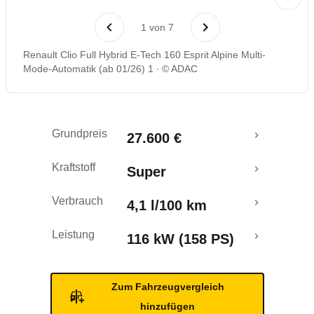
Laufende Kosten
1
von
7
Rückrufe & Mängel
Renault Clio Full Hybrid E-Tech 160 Esprit Alpine Multi-
Mode-Automatik (ab 01/26) 1
© ADAC
Crashtest
Grundpreis
27.600 €
Kraftstoff
Super
Verbrauch
4,1 l/100 km
Leistung
116 kW (158 PS)
Zum Fahrzeugvergleich
hinzufügen