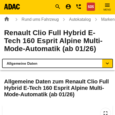
Navigation
Suche
Seiteninhalt
Fußzeile
Nothilfe
MENÜ
Rund ums Fahrzeug
Autokatalog
Marken
Renault Clio Full Hybrid E-
Tech 160 Esprit Alpine Multi-
Mode-Automatik (ab 01/26)
Allgemeine Daten
Allgemeine Daten
Allgemeine Daten zum
Renault Clio Full
Hybrid E-Tech 160 Esprit Alpine Multi-
Technische Daten
Mode-Automatik (ab 01/26)
Ähnliche Autotests